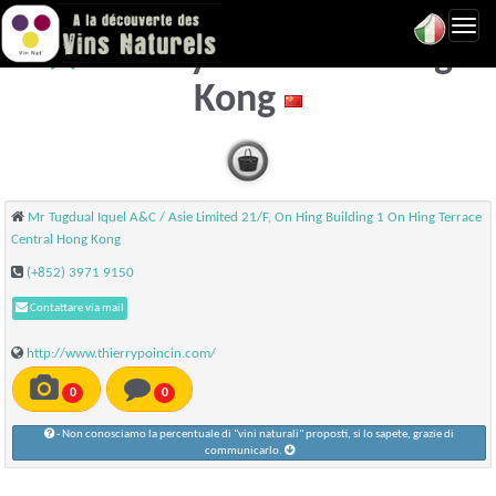
Toggl
Thierry Poincin - Hong
navig
Kong
Mr Tugdual Iquel A&C / Asie Limited 21/F, On Hing Building 1 On Hing Terrace
Central Hong Kong
(+852) 3971 9150
Contattare via mail
http://www.thierrypoincin.com/
0
0
- Non conosciamo la percentuale di "vini naturali" proposti, si lo sapete, grazie di
communicarlo.