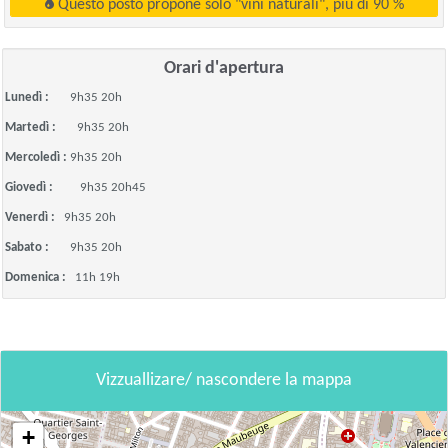
Questo posto propone solo "vini naturali", più di 90 %
Orari d'apertura
Lunedì :
9h35 20h
Martedì :
9h35 20h
Mercoledì :
9h35 20h
Giovedì :
9h35 20h45
Venerdì :
9h35 20h
Sabato :
9h35 20h
Domenica :
11h 19h
Vizzuallizare/ nascondere la mappa
+