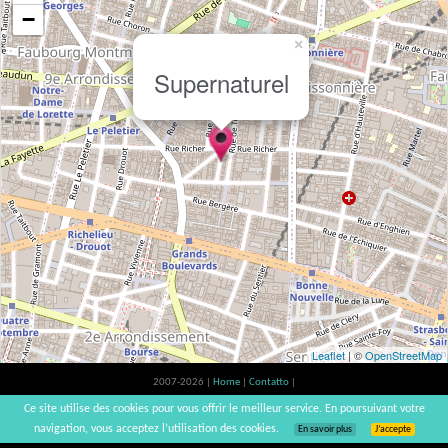
−
×
Supernaturel
Leaflet
| ©
OpenStreetMap
2007-2026 |
Home
|
Contatto
|
L'abuso d'alcool è pericoloso per la salute, a consumare con moderazione. |
Ce site utilise des cookies pour vous offrir le meilleur service. En poursuivant votre
vinsnaturels | v3.12
navigation, vous acceptez l’utilisation des cookies.
En savoir plus
J’accepte