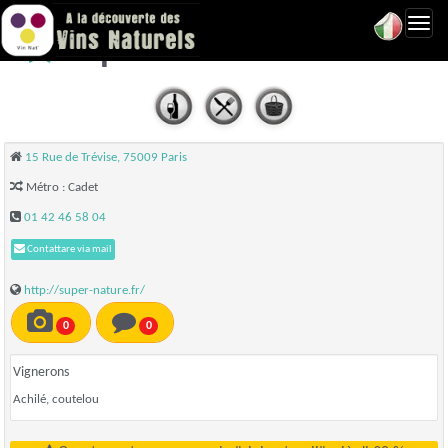
Toggl
Supernaturel - Paris 09
navig
15 Rue de Trévise, 75009 Paris
Métro : Cadet
01 42 46 58 04
Contattare via mail
http://super-nature.fr/
0
0
Vignerons
Achilé, coutelou