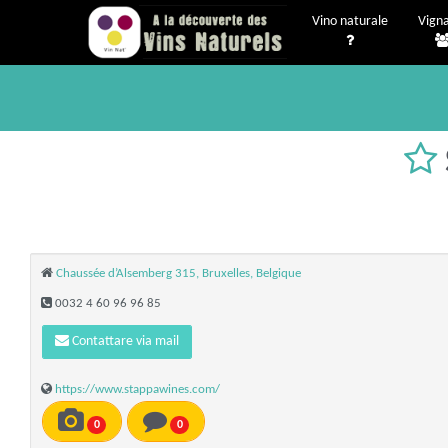
Vino naturale
Vigna
Chaussée d’Alsemberg 315, Bruxelles, Belgique
0032 4 60 96 96 85
Contattare via mail
https://www.stappawines.com/
0
0