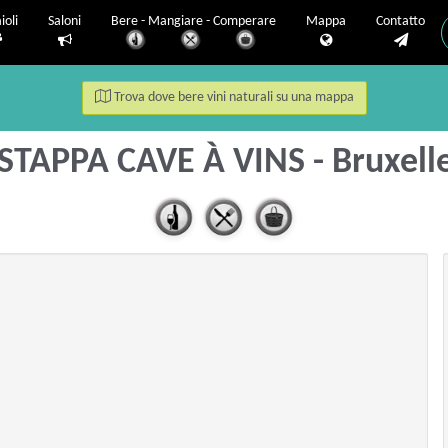
ioli
Saloni
Bere - Mangiare - Comperare
Mappa
Contatto
Trova dove bere vini naturali su una mappa
STAPPA CAVE À VINS - Bruxell