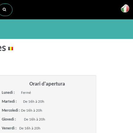
es
Orari d'apertura
Lunedì :
Fermé
Martedì :
De 16h à 20h
Mercoledì :
De 16h à 20h
Giovedì :
De 16h à 20h
Venerdì :
De 16h à 20h