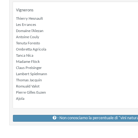
Vignerons
Thierry Hesnault
Les Errances
Domaine l’Alezan
Antoine Couly
Tenuta Foresto
Ombretta Agricola
Tanca Nica
Madame Flöck
Claus Preisinger
Lambert Spielmann
Thomas Jacquin
Romuald Valot
Pierre Gilles Euzen
Ajola
- Non conosciamo la percentuale di "vini natur