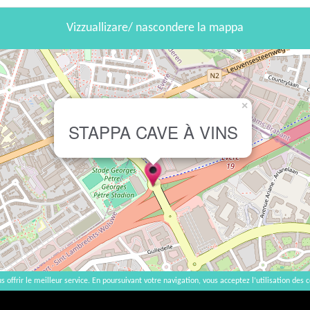
Vizzuallizare/ nascondere la mappa
×
STAPPA CAVE À VINS
s offrir le meilleur service. En poursuivant votre navigation, vous acceptez l’utilisation des c