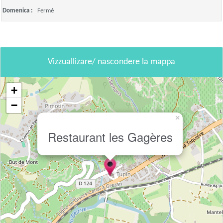
Domenica :
Fermé
Vizzuallizare/ nascondere la mappa
+
−
×
Restaurant les Gagères