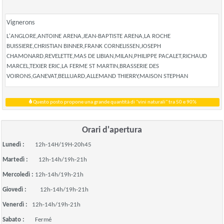
Vignerons
L'ANGLORE,ANTOINE ARENA,JEAN-BAPTISTE ARENA,LA ROCHE
BUISSIERE,CHRISTIAN BINNER,FRANK CORNELISSEN,JOSEPH
CHAMONARD,REVELETTE,MAS DE LIBIAN,MILAN,PHILIPPE PACALET,RICHAUD
MARCEL,TEXIER ERIC,LA FERME ST MARTIN,BRASSERIE DES
VOIRONS,GANEVAT,BELLUARD,ALLEMAND THIERRY,MAISON STEPHAN
Questo posto propone una grande quantità di "vini naturali" tra 50 e 90%
Orari d'apertura
Lunedì :
12h-14H/19H-20h45
Martedì :
12h-14h/19h-21h
Mercoledì :
12h-14h/19h-21h
Giovedì :
12h-14h/19h-21h
Venerdì :
12h-14h/19h-21h
Sabato :
Fermé