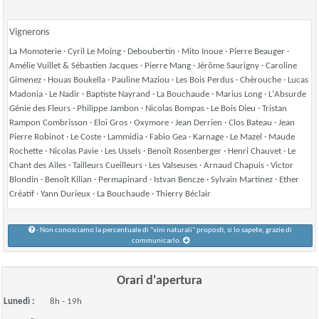
Vignerons
La Momoterie · Cyril Le Moing · Deboubertin · Mito Inoue · Pierre Beauger ·
Amélie Vuillet & Sébastien Jacques · Pierre Mang · Jérôme Saurigny · Caroline
Gimenez · Houas Boukella · Pauline Maziou · Les Bois Perdus · Chèrouche · Lucas
Madonia · Le Nadir · Baptiste Nayrand · La Bouchaude · Marius Long · L'Absurde
Génie des Fleurs · Philippe Jambon · Nicolas Bompas · Le Bois Dieu · Tristan
Rampon Combrisson · Eloi Gros · Oxymore · Jean Derrien · Clos Bateau · Jean
Pierre Robinot · Le Coste · Lammidia · Fabio Gea · Karnage · Le Mazel · Maude
Rochette · Nicolas Pavie · Les Ussels · Benoît Rosenberger · Henri Chauvet · Le
Chant des Ailes · Tailleurs Cueilleurs · Les Valseuses · Arnaud Chapuis · Victor
Blondin · Benoît Kilian · Permapinard · Istvan Bencze · Sylvain Martinez · Ether
Créatif · Yann Durieux · La Bouchaude · Thierry Béclair
- Non conosciamo la percentuale di "vini naturali" proposti, si lo sapete, grazie di
communicarlo.
Orari d'apertura
Lunedì :
8h - 19h