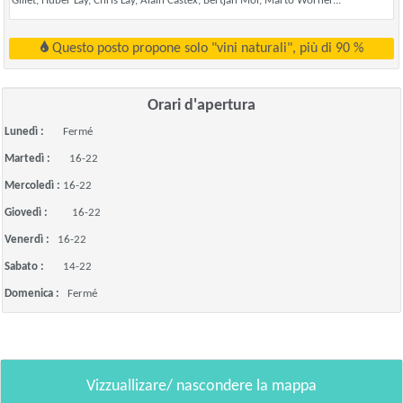
Gillet, Huber Lay, Chris Lay, Alain Castex, Bertjan Mol, Marto Wörner...
Questo posto propone solo "vini naturali", più di 90 %
Orari d'apertura
Lunedì :
Fermé
Martedì :
16-22
Mercoledì :
16-22
Giovedì :
16-22
Venerdì :
16-22
Sabato :
14-22
Domenica :
Fermé
Vizzuallizare/ nascondere la mappa