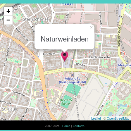
+
−
×
Naturweinladen
Leaflet
| ©
OpenStreetMap
2007-2026 |
Home
|
Contatto
|