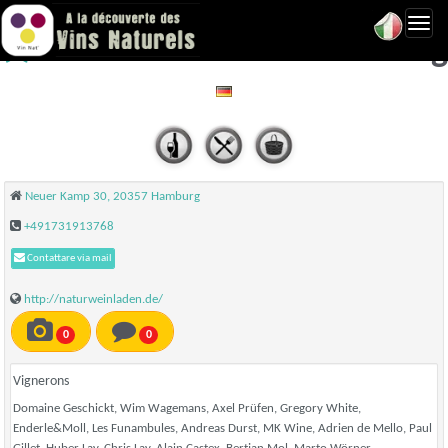
Toggl
Naturweinladen - Hamburg
navig
Neuer Kamp 30, 20357 Hamburg
+491731913768
Contattare via mail
http://naturweinladen.de/
0
0
Vignerons
Domaine Geschickt, Wim Wagemans, Axel Prüfen, Gregory White,
Enderle&Moll, Les Funambules, Andreas Durst, MK Wine, Adrien de Mello, Paul