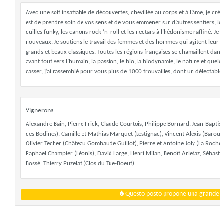
Avec une soif insatiable de découvertes, chevillée au corps et à l’âme, je 
est de prendre soin de vos sens et de vous emmener sur d’autres sentiers, lo
quilles funky, les canons rock ‘n ‘roll et les nectars à l’hédonisme raffiné. 
nouveaux, Je soutiens le travail des femmes et des hommes qui agitent leur
grands et beaux classiques. Toutes les régions françaises se chamaillent dans 
avant tout vers l’humain, la passion, le bio, la biodynamie, le nature et q
casser, j’ai rassemblé pour vous plus de 1000 trouvailles, dont un délectab
Vignerons
Alexandre Bain, Pierre Frick, Claude Courtois, Philippe Bornard, Jean-Bapti
des Bodines), Camille et Mathias Marquet (Lestignac), Vincent Alexis (Barou
Olivier Techer (Château Gombaude Guillot), Pierre et Antoine Joly (La Roche
Raphael Champier (Léonis), David Large, Henri Milan, Benoît Arletaz, Séba
Bossé, Thierry Puzelat (Clos du Tue-Boeuf)
Questo posto propone una grande q