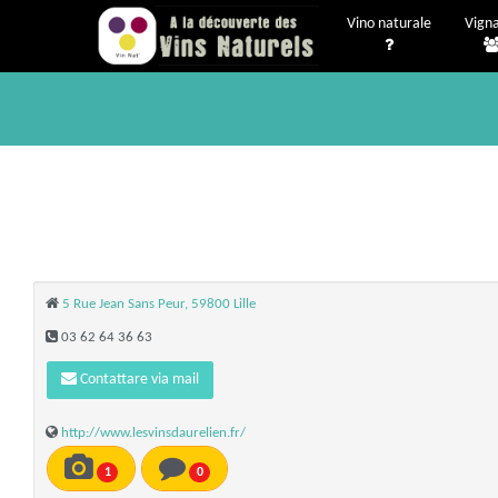
Vino naturale
Vigna
5 Rue Jean Sans Peur, 59800 Lille
03 62 64 36 63
Contattare via mail
http://www.lesvinsdaurelien.fr/
1
0