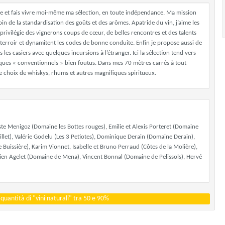
crée et fais vivre moi-même ma sélection, en toute indépendance. Ma mission
in de la standardisation des goûts et des arômes. Apatride du vin, j’aime les
Je privilégie des vignerons coups de cœur, de belles rencontres et des talents
 terroir et dynamitent les codes de bonne conduite. Enfin je propose aussi de
les casiers avec quelques incursions à l’étranger. Ici la sélection tend vers
uelques « conventionnels » bien foutus. Dans mes 70 mètres carrés à tout
le choix de whiskys, rhums et autres magnifiques spiritueux.
ste Menigoz (Domaine les Bottes rouges), Emilie et Alexis Porteret (Domaine
illet), Valérie Godelu (Les 3 Petiotes), Dominique Derain (Domaine Derain),
 Buissière), Karim Vionnet, Isabelle et Bruno Perraud (Côtes de la Molière),
stien Agelet (Domaine de Mena), Vincent Bonnal (Domaine de Pelissols), Hervé
uantità di "vini naturali" tra 50 e 90%