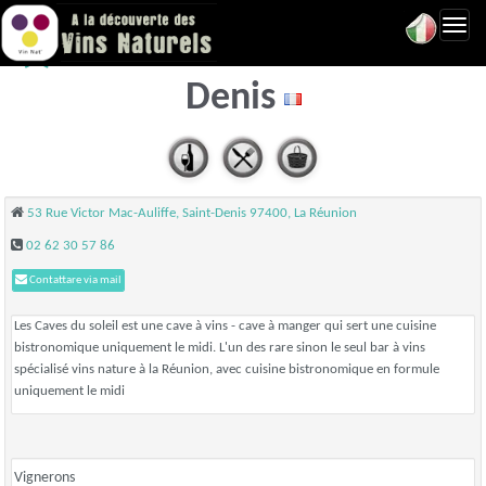
Toggl
Les Caves du soleil - Saint
navig
Denis
53 Rue Victor Mac-Auliffe, Saint-Denis 97400, La Réunion
02 62 30 57 86
Contattare via mail
Les Caves du soleil est une cave à vins - cave à manger qui sert une cuisine
bistronomique uniquement le midi. L'un des rare sinon le seul bar à vins
spécialisé vins nature à la Réunion, avec cuisine bistronomique en formule
uniquement le midi
Vignerons