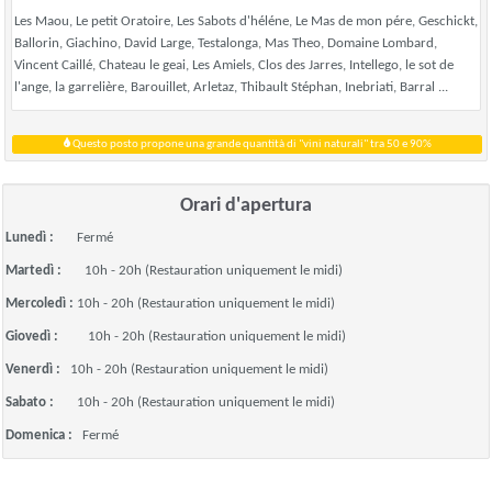
Les Maou, Le petit Oratoire, Les Sabots d'héléne, Le Mas de mon pére, Geschickt,
Ballorin, Giachino, David Large, Testalonga, Mas Theo, Domaine Lombard,
Vincent Caillé, Chateau le geai, Les Amiels, Clos des Jarres, Intellego, le sot de
l'ange, la garrelière, Barouillet, Arletaz, Thibault Stéphan, Inebriati, Barral ...
Questo posto propone una grande quantità di "vini naturali" tra 50 e 90%
Orari d'apertura
Lunedì :
Fermé
Martedì :
10h - 20h (Restauration uniquement le midi)
Mercoledì :
10h - 20h (Restauration uniquement le midi)
Giovedì :
10h - 20h (Restauration uniquement le midi)
Venerdì :
10h - 20h (Restauration uniquement le midi)
Sabato :
10h - 20h (Restauration uniquement le midi)
Domenica :
Fermé