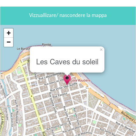
Vizzuallizare/ nascondere la mappa
+
−
×
Les Caves du soleil