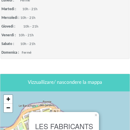
Lunedì :
Fermé
Martedì :
10h - 21h
Mercoledì :
10h - 21h
Giovedì :
10h - 21h
Venerdì :
10h - 21h
Sabato :
10h - 21h
Domenica :
Fermé
Vizzuallizare/ nascondere la mappa
+
−
×
LES FABRICANTS