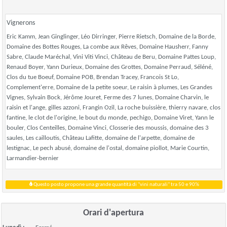
Vignerons
Eric Kamm, Jean Ginglinger, Léo Dirringer, Pierre Rietsch, Domaine de la Borde,
Domaine des Bottes Rouges, La combe aux Rêves, Domaine Hausherr, Fanny
Sabre, Claude Maréchal, Vini Viti Vinci, Château de Beru, Domaine Pattes Loup,
Renaud Boyer, Yann Durieux, Domaine des Grottes, Domaine Perraud, Séléné,
Clos du tue Boeuf, Domaine POB, Brendan Tracey, Francois St Lo,
Complement'erre, Domaine de la petite soeur, Le raisin à plumes, Les Grandes
Vignes, Sylvain Bock, Jérôme Jouret, Ferme des 7 lunes, Domaine Charvin, le
raisin et l'ange, gilles azzoni, Frangin Ozil, La roche buissière, thierry navare, clos
fantine, le clot de l'origine, le bout du monde, pechigo, Domaine Viret, Yann le
bouler, Clos Centeilles, Domaine Vinci, Closserie des moussis, domaine des 3
saules, Les cailloutis, Château Lafitte, domaine de l'arpette, domaine de
lestignac, Le pech abusé, domaine de l'ostal, domaine piollot, Marie Courtin,
Larmandier-bernier
Questo posto propone una grande quantità di "vini naturali" tra 50 e 90%
Orari d'apertura