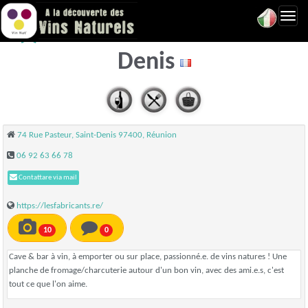
Toggl
LES FABRICANTS - Saint-
navig
Denis
74 Rue Pasteur, Saint-Denis 97400, Réunion
06 92 63 66 78
Contattare via mail
https://lesfabricants.re/
10
0
Cave & bar à vin, à emporter ou sur place, passionné.e. de vins natures ! Une
planche de fromage/charcuterie autour d'un bon vin, avec des ami.e.s, c'est
tout ce que l'on aime.