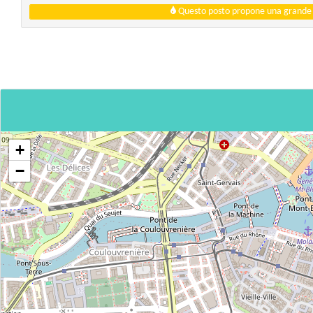
Questo posto propone una grande q
+
−