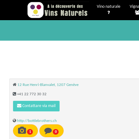
Vino naturale
Vigna
12 Rue Henri-Blanvalet, 1207 Genève
+41 22 772 30 32
Contattare via mail
http://bottlebrothers.ch
1
0