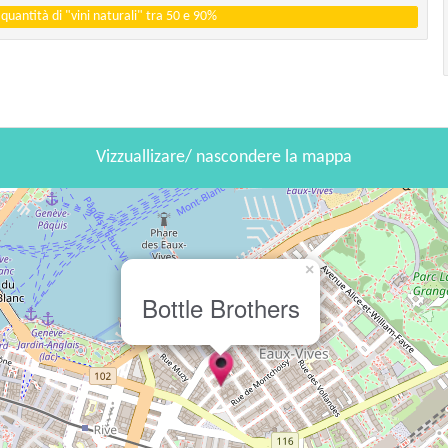
uantità di "vini naturali" tra 50 e 90%
Vizzuallizare/ nascondere la mappa
×
Bottle Brothers