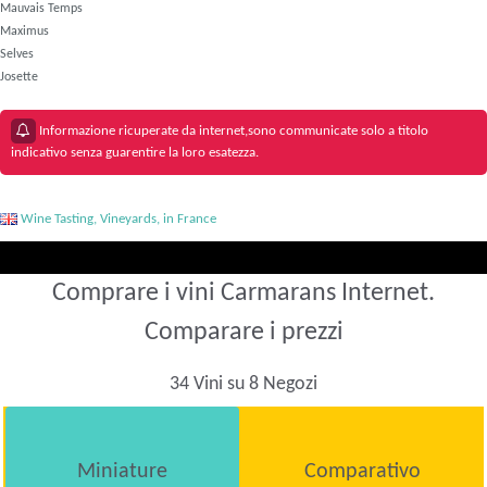
Mauvais Temps
Maximus
Selves
Josette
Informazione ricuperate da internet,sono communicate solo a titolo
indicativo senza guarentire la loro esatezza.
Wine Tasting, Vineyards, in France
Comprare i vini Carmarans Internet.
Comparare i prezzi
34 Vini su 8 Negozi
Miniature
Comparativo