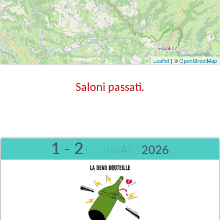
Leaflet
| ©
OpenStreetMap
Saloni passati.
1 - 2
FEBBRAIO
2026