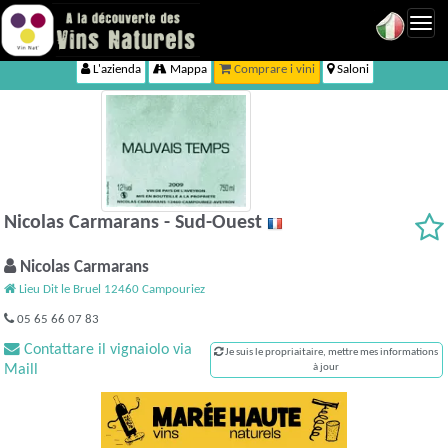
Toggl
navig
L'azienda
Mappa
Comprare i vini
Saloni
Nicolas Carmarans - Sud-Ouest
Nicolas Carmarans
Lieu Dit le Bruel 12460 Campouriez
05 65 66 07 83
Contattare il vignaiolo via
Je suis le propriaitaire, mettre mes informations
Maill
à jour