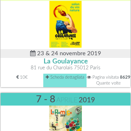
23 & 24 novembre 2019
La Goulayance
81 rue du Charolais 75012 Paris
10€
Scheda dettagliata
Pagina visitata
8629
Quante volte
7 - 8
APRILE
2019