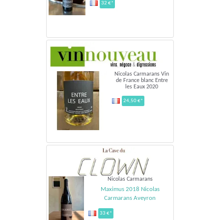
32 €*
Nicolas Carmarans Vin
de France blanc Entre
les Eaux 2020
24,50 €*
Nicolas Carmarans
Maximus 2018 Nicolas
Carmarans Aveyron
33 €*