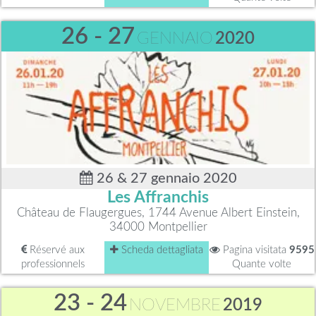
26 - 27
GENNAIO
2020
26 & 27 gennaio 2020
Les Affranchis
Château de Flaugergues, 1744 Avenue Albert Einstein,
34000 Montpellier
Réservé aux
Scheda dettagliata
Pagina visitata
9595
professionnels
Quante volte
23 - 24
NOVEMBRE
2019