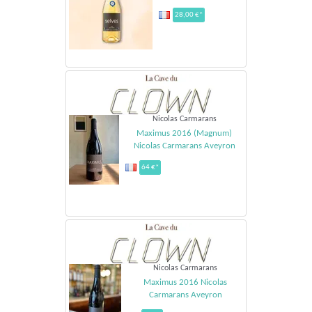
28,00 €*
Nicolas Carmarans
Maximus 2016 (Magnum)
Nicolas Carmarans Aveyron
64 €*
Nicolas Carmarans
Maximus 2016 Nicolas
Carmarans Aveyron