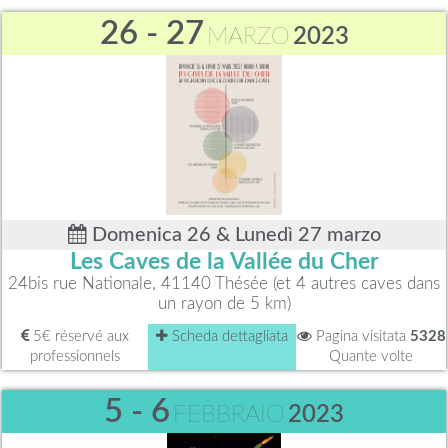
26 - 27
MARZO
2023
Domenica 26 & Lunedì 27 marzo
Les Caves de la Vallée du Cher
24bis rue Nationale, 41140 Thésée (et 4 autres caves dans
un rayon de 5 km)
5€ réservé aux
Scheda dettagliata
Pagina visitata
5328
professionnels
Quante volte
5 - 6
FEBBRAIO
2023