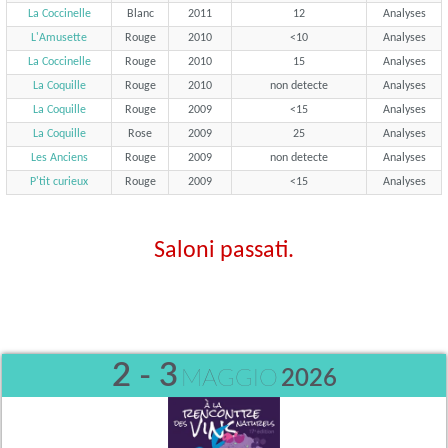
La Coccinelle
Blanc
2011
12
Analyses
L'Amusette
Rouge
2010
<10
Analyses
La Coccinelle
Rouge
2010
15
Analyses
La Coquille
Rouge
2010
non detecte
Analyses
La Coquille
Rouge
2009
<15
Analyses
La Coquille
Rose
2009
25
Analyses
Les Anciens
Rouge
2009
non detecte
Analyses
P'tit curieux
Rouge
2009
<15
Analyses
Saloni passati.
2 - 3
MAGGIO
2026