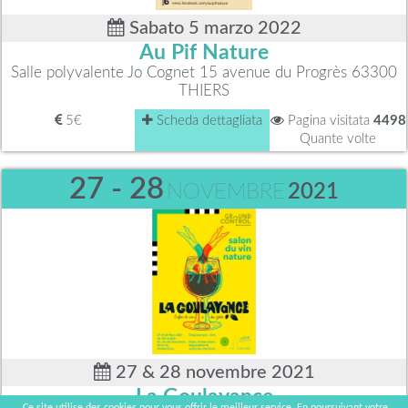
Sabato 5 marzo 2022
Au Pif Nature
Salle polyvalente Jo Cognet 15 avenue du Progrès 63300
THIERS
5€
Scheda dettagliata
Pagina visitata
4498
Quante volte
27 - 28
NOVEMBRE
2021
27 & 28 novembre 2021
La Goulayance