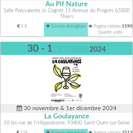
Au Pif Nature
Salle Polyvalente Jo Cognet 15 Avenue du Progrès 63300
Thiers
5 €
Scheda dettagliata
Pagina visitata
1590
Quante volte
30 - 1
DICEMBRE
2024
30 novembre & 1er dicembre 2024
La Goulayance
10 bis rue de l\'Hippodrome, 93400 Saint-Ouen-sur-Seine
11€
Scheda dettagliata
Pagina visitata
2513