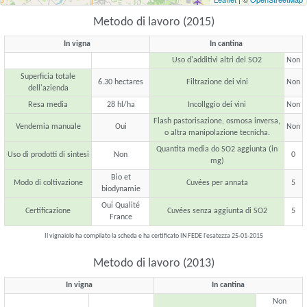
Metodo di lavoro (2015)
In vigna
In cantina
Uso d'additivi altri del SO2
Non
Superficia totale
6.30 hectares
Filtrazione dei vini
Non
dell'azienda
Resa media
28 hl/ha
Incollggio dei vini
Non
Flash pastorisazione, osmosa inversa,
Vendemia manuale
Oui
Non
o altra manipolazione tecnicha.
Quantita media do SO2 aggiunta (in
Uso di prodotti di sintesi
Non
0
mg)
Bio et
Modo di coltivazione
Cuvées per annata
5
biodynamie
Oui Qualité
Certificazione
Cuvées senza aggiunta di SO2
5
France
Il vignaiolo ha compilato la scheda e ha certificato IN FEDE l'esatezza 25-01-2015
Metodo di lavoro (2013)
In vigna
In cantina
Non