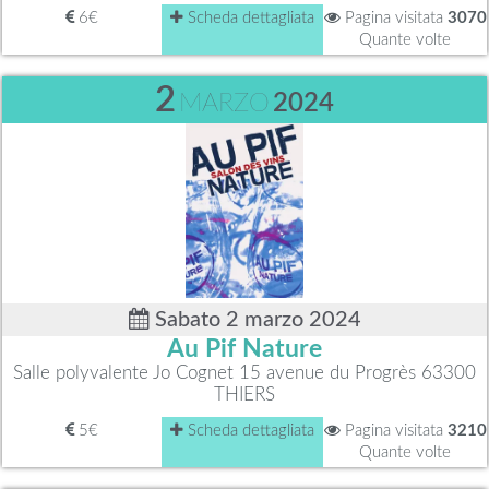
6€
Scheda dettagliata
Pagina visitata
3070
Quante volte
2
MARZO
2024
Sabato 2 marzo 2024
Au Pif Nature
Salle polyvalente Jo Cognet 15 avenue du Progrès 63300
THIERS
5€
Scheda dettagliata
Pagina visitata
3210
Quante volte