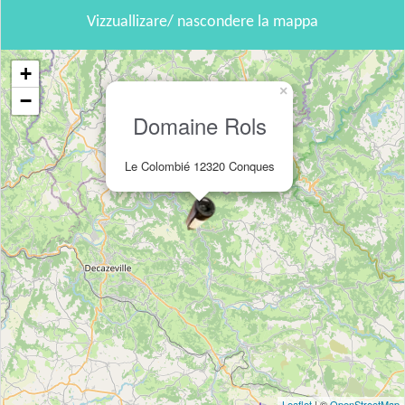
Vizzuallizare/ nascondere la mappa
+
×
−
Domaine Rols
Le Colombié 12320 Conques
Leaflet
| ©
OpenStreetMap