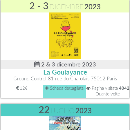
2 - 3
DICEMBRE
2023
2 & 3 dicembre 2023
La Goulayance
Ground Control 81 rue du Charolais 75012 Paris
12€
Scheda dettagliata
Pagina visitata
4042
Quante volte
22
LUGLIO
2023