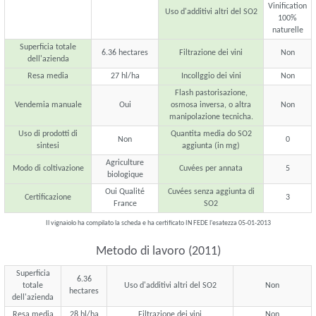
Vinification
Uso d'additivi altri del SO2
100%
naturelle
Superficia totale
6.36 hectares
Filtrazione dei vini
Non
dell'azienda
Resa media
27 hl/ha
Incollggio dei vini
Non
Flash pastorisazione,
Vendemia manuale
Oui
osmosa inversa, o altra
Non
manipolazione tecnicha.
Uso di prodotti di
Quantita media do SO2
Non
0
sintesi
aggiunta (in mg)
Agriculture
Modo di coltivazione
Cuvées per annata
5
biologique
Oui Qualité
Cuvées senza aggiunta di
Certificazione
3
France
SO2
Il vignaiolo ha compilato la scheda e ha certificato IN FEDE l'esatezza 05-01-2013
Metodo di lavoro (2011)
Superficia
6.36
totale
Uso d'additivi altri del SO2
Non
hectares
dell'azienda
Resa media
28 hl/ha
Filtrazione dei vini
Non