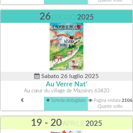
Quante volte
26
LUGLIO
2025
Sabato 26 luglio 2025
Au Verre Nat'
Au cœur du village de Mazoires 63420
Scheda dettagliata
Pagina visitata
2106
Quante volte
19 - 20
APRILE
2025