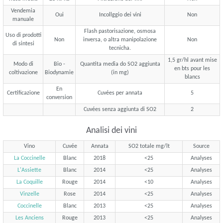
Vendemia
Oui
Incollggio dei vini
Non
manuale
Flash pastorisazione, osmosa
Uso di prodotti
Non
inversa, o altra manipolazione
Non
di sintesi
tecnicha.
1,5 gr/hl avant mise
Modo di
Bio -
Quantita media do SO2 aggiunta
en bts pour les
coltivazione
Biodynamie
(in mg)
blancs
En
Certificazione
Cuvées per annata
5
conversion
Cuvées senza aggiunta di SO2
2
Analisi dei vini
Vino
Cuvée
Annata
SO2 totale mg/lt
Source
La Coccinelle
Blanc
2018
<25
Analyses
L'Assiette
Blanc
2014
<25
Analyses
La Coquille
Rouge
2014
<10
Analyses
Vinzelle
Rose
2014
<25
Analyses
Coccinelle
Blanc
2013
<25
Analyses
Les Anciens
Rouge
2013
<25
Analyses