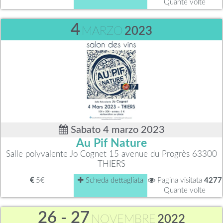
Quante volte
4
MARZO
2023
Sabato 4 marzo 2023
Au Pif Nature
Salle polyvalente Jo Cognet 15 avenue du Progrès 63300
THIERS
5€
Scheda dettagliata
Pagina visitata
4277
Quante volte
26 - 27
NOVEMBRE
2022