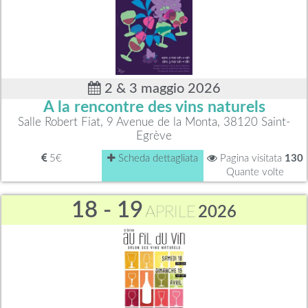
2 & 3 maggio 2026
A la rencontre des vins naturels
Salle Robert Fiat, 9 Avenue de la Monta, 38120 Saint-
Egrève
5€
Scheda dettagliata
Pagina visitata
130
Quante volte
18 - 19
APRILE
2026