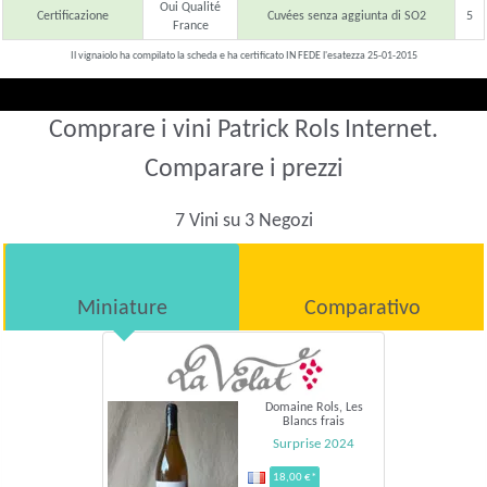
Oui Qualité
Certificazione
Cuvées senza aggiunta di SO2
5
France
Il vignaiolo ha compilato la scheda e ha certificato IN FEDE l'esatezza 25-01-2015
Comprare i vini Patrick Rols Internet.
Comparare i prezzi
7 Vini su 3 Negozi
Miniature
Comparativo
Domaine Rols, Les
Blancs frais
Surprise 2024
18,00 €*