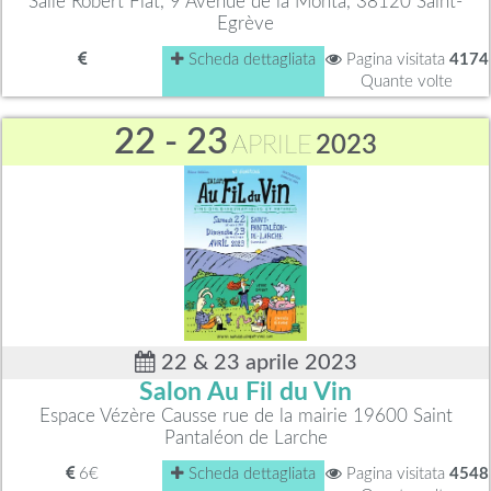
Salle Robert Fiat, 9 Avenue de la Monta, 38120 Saint-
Egrève
Scheda dettagliata
Pagina visitata
4174
Quante volte
22 - 23
APRILE
2023
22 & 23 aprile 2023
Salon Au Fil du Vin
Espace Vézère Causse rue de la mairie 19600 Saint
Pantaléon de Larche
6€
Scheda dettagliata
Pagina visitata
4548