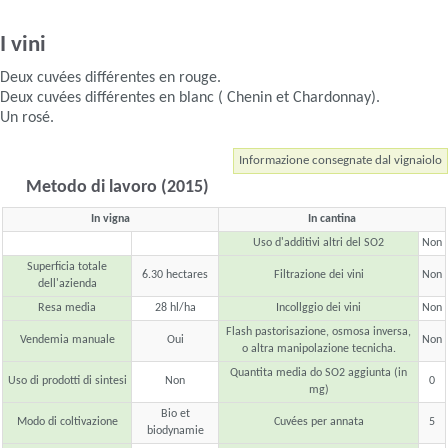
I vini
Deux cuvées différentes en rouge.
Deux cuvées différentes en blanc ( Chenin et Chardonnay).
Un rosé.
Informazione consegnate dal vignaiolo
Metodo di lavoro (2015)
In vigna
In cantina
Uso d'additivi altri del SO2
Non
Superficia totale
6.30 hectares
Filtrazione dei vini
Non
dell'azienda
Resa media
28 hl/ha
Incollggio dei vini
Non
Flash pastorisazione, osmosa inversa,
Vendemia manuale
Oui
Non
o altra manipolazione tecnicha.
Quantita media do SO2 aggiunta (in
Uso di prodotti di sintesi
Non
0
mg)
Bio et
Modo di coltivazione
Cuvées per annata
5
biodynamie