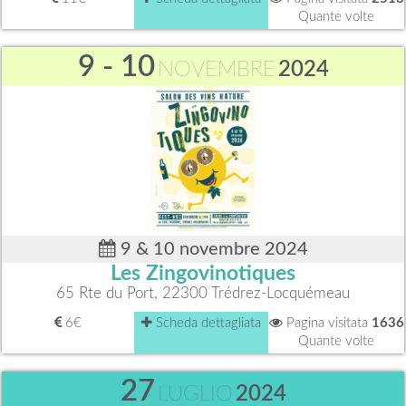
Quante volte
9 - 10
NOVEMBRE
2024
9 & 10 novembre 2024
Les Zingovinotiques
65 Rte du Port, 22300 Trédrez-Locquémeau
6€
Scheda dettagliata
Pagina visitata
1636
Quante volte
27
LUGLIO
2024