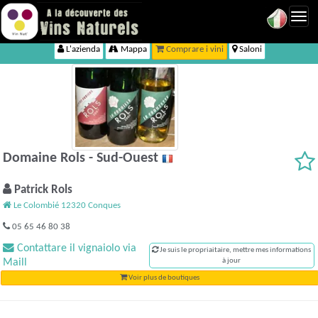
Toggl
navig
L'azienda
Mappa
Comprare i vini
Saloni
Domaine Rols - Sud-Ouest
Patrick Rols
Le Colombié 12320 Conques
05 65 46 80 38
Contattare il vignaiolo via
Je suis le propriaitaire, mettre mes informations
Maill
à jour
Voir plus de boutiques