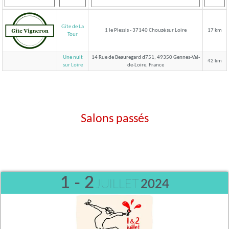
Gîte de La
1 le Plessis - 37140 Chouzé sur Loire
17 km
Tour
Une nuit
14 Rue de Beauregard d751, 49350 Gennes-Val-
42 km
de-Loire, France
sur Loire
Salons passés
1 - 2
JUILLET
2024