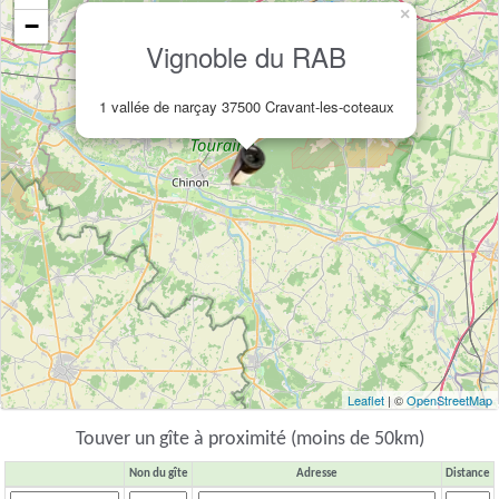
×
−
Vignoble du RAB
1 vallée de narçay 37500 Cravant-les-coteaux
Leaflet
| ©
OpenStreetMap
Touver un gîte à proximité (moins de 50km)
Non du gîte
Adresse
Distance