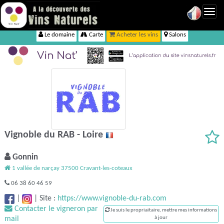
Toggl
navig
Le domaine
Carte
Acheter les vins
Salons
Vignoble du RAB - Loire
Gonnin
1 vallée de narçay 37500 Cravant-les-coteaux
06 38 60 46 59
|
|
Site :
https://www.vignoble-du-rab.com
Contacter le vigneron par
Je suis le propriaitaire, mettre mes informations
mail
à jour