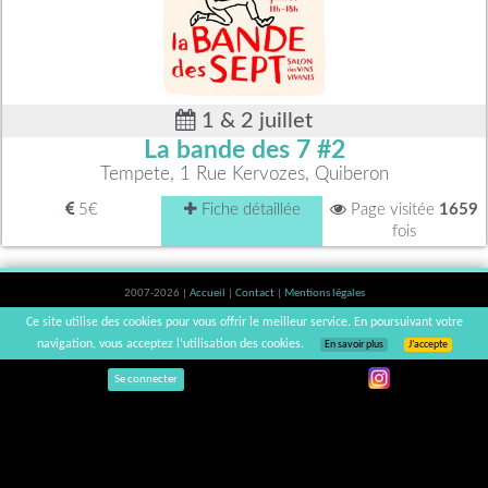
1 & 2 juillet
La bande des 7 #2
Tempete, 1 Rue Kervozes, Quiberon
5€
Fiche détaillée
Page visitée
1659
fois
2007-2026 |
Accueil
|
Contact
|
Mentions légales
L'abus d'alcool est dangereux pour la santé, à consommer avec modération. |
Ce site utilise des cookies pour vous offrir le meilleur service. En poursuivant votre
vinsnaturels | v3.12
navigation, vous acceptez l’utilisation des cookies.
En savoir plus
J’accepte
Se connecter