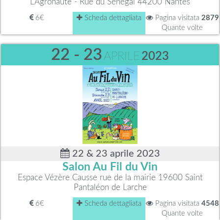
L'Agronaute - Rue du Sénégal 44200 Nantes
6€
Scheda dettagliata
Pagina visitata
2879
Quante volte
22 - 23
APRILE
2023
22 & 23 aprile 2023
Salon Au Fil du Vin
Espace Vézère Causse rue de la mairie 19600 Saint
Pantaléon de Larche
6€
Scheda dettagliata
Pagina visitata
4548
Quante volte