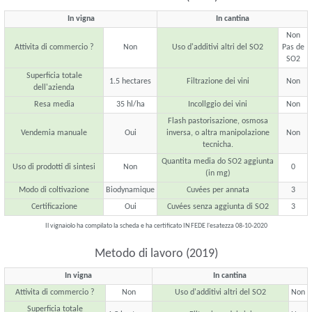
In vigna
In cantina
Non
Attivita di commercio ?
Non
Uso d'additivi altri del SO2
Pas de
SO2
Superficia totale
1.5 hectares
Filtrazione dei vini
Non
dell'azienda
Resa media
35 hl/ha
Incollggio dei vini
Non
Flash pastorisazione, osmosa
Vendemia manuale
Oui
inversa, o altra manipolazione
Non
tecnicha.
Quantita media do SO2 aggiunta
Uso di prodotti di sintesi
Non
0
(in mg)
Modo di coltivazione
Biodynamique
Cuvées per annata
3
Certificazione
Oui
Cuvées senza aggiunta di SO2
3
Il vignaiolo ha compilato la scheda e ha certificato IN FEDE l'esatezza 08-10-2020
Metodo di lavoro (2019)
In vigna
In cantina
Attivita di commercio ?
Non
Uso d'additivi altri del SO2
Non
Superficia totale