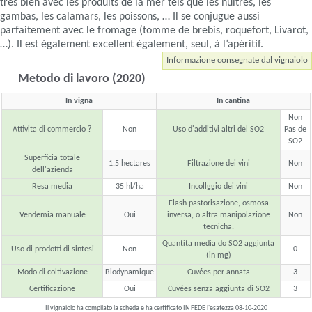
très bien avec les produits de la mer tels que les huîtres, les
gambas, les calamars, les poissons, … Il se conjugue aussi
parfaitement avec le fromage (tomme de brebis, roquefort, Livarot,
…). Il est également excellent également, seul, à l’apéritif.
Informazione consegnate dal vignaiolo
Metodo di lavoro (2020)
In vigna
In cantina
Non
Attivita di commercio ?
Non
Uso d'additivi altri del SO2
Pas de
SO2
Superficia totale
1.5 hectares
Filtrazione dei vini
Non
dell'azienda
Resa media
35 hl/ha
Incollggio dei vini
Non
Flash pastorisazione, osmosa
Vendemia manuale
Oui
inversa, o altra manipolazione
Non
tecnicha.
Quantita media do SO2 aggiunta
Uso di prodotti di sintesi
Non
0
(in mg)
Modo di coltivazione
Biodynamique
Cuvées per annata
3
Certificazione
Oui
Cuvées senza aggiunta di SO2
3
Il vignaiolo ha compilato la scheda e ha certificato IN FEDE l'esatezza 08-10-2020