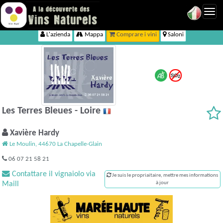
Toggl
navig
L'azienda
Mappa
Comprare i vini
Saloni
Les Terres Bleues - Loire
Xavière Hardy
Le Moulin, 44670 La Chapelle-Glain
06 07 21 58 21
Contattare il vignaiolo via
Je suis le propriaitaire, mettre mes informations
Maill
à jour