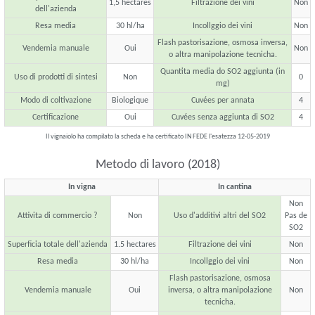
1,5 hectares
Filtrazione dei vini
Non
dell'azienda
Resa media
30 hl/ha
Incollggio dei vini
Non
Flash pastorisazione, osmosa inversa,
Vendemia manuale
Oui
Non
o altra manipolazione tecnicha.
Quantita media do SO2 aggiunta (in
Uso di prodotti di sintesi
Non
0
mg)
Modo di coltivazione
Biologique
Cuvées per annata
4
Certificazione
Oui
Cuvées senza aggiunta di SO2
4
Il vignaiolo ha compilato la scheda e ha certificato IN FEDE l'esatezza 12-05-2019
Metodo di lavoro (2018)
In vigna
In cantina
Non
Attivita di commercio ?
Non
Uso d'additivi altri del SO2
Pas de
SO2
Superficia totale dell'azienda
1.5 hectares
Filtrazione dei vini
Non
Resa media
30 hl/ha
Incollggio dei vini
Non
Flash pastorisazione, osmosa
Vendemia manuale
Oui
inversa, o altra manipolazione
Non
tecnicha.