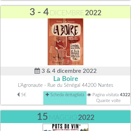
3 - 4
DICEMBRE
2022
3 & 4 dicembre 2022
La Boire
L'Agronaute - Rue du Sénégal 44200 Nantes
5€
Scheda dettagliata
Pagina visitata
4322
Quante volte
15
MAGGIO
2022