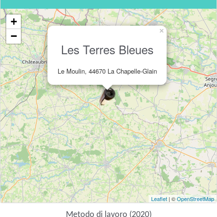
+
×
−
Les Terres Bleues
Le Moulin, 44670 La Chapelle-Glain
Leaflet
| ©
OpenStreetMap
Metodo di lavoro (2020)