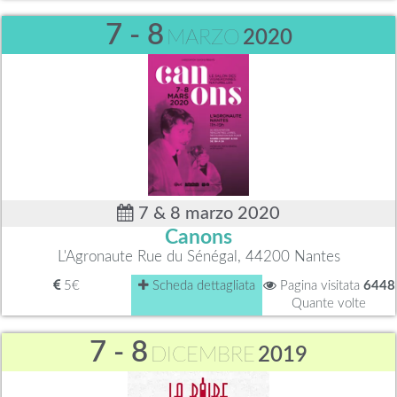
7 - 8
MARZO
2020
7 & 8 marzo 2020
Canons
L'Agronaute Rue du Sénégal, 44200 Nantes
5€
Scheda dettagliata
Pagina visitata
6448
Quante volte
7 - 8
DICEMBRE
2019