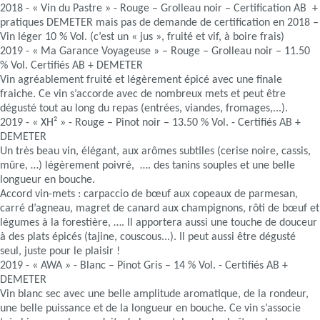
2018 - « Vin du Pastre » - Rouge – Grolleau noir – Certification AB +
pratiques DEMETER mais pas de demande de certification en 2018 –
Vin léger 10 % Vol. (c’est un « jus », fruité et vif, à boire frais)
2019 - « Ma Garance Voyageuse » – Rouge – Grolleau noir – 11.50
% Vol. Certifiés AB + DEMETER
Vin agréablement fruité et légèrement épicé avec une finale
fraiche. Ce vin s’accorde avec de nombreux mets et peut être
dégusté tout au long du repas (entrées, viandes, fromages,...).
2019 - « XH² » - Rouge – Pinot noir – 13.50 % Vol. - Certifiés AB +
DEMETER
Un très beau vin, élégant, aux arômes subtiles (cerise noire, cassis,
mûre, …) légèrement poivré, …. des tanins souples et une belle
longueur en bouche.
Accord vin-mets : carpaccio de bœuf aux copeaux de parmesan,
carré d’agneau, magret de canard aux champignons, rôti de bœuf et
légumes à la forestière, …. Il apportera aussi une touche de douceur
à des plats épicés (tajine, couscous...). Il peut aussi être dégusté
seul, juste pour le plaisir !
2019 - « AWA » - Blanc – Pinot Gris – 14 % Vol. - Certifiés AB +
DEMETER
Vin blanc sec avec une belle amplitude aromatique, de la rondeur,
une belle puissance et de la longueur en bouche. Ce vin s’associe