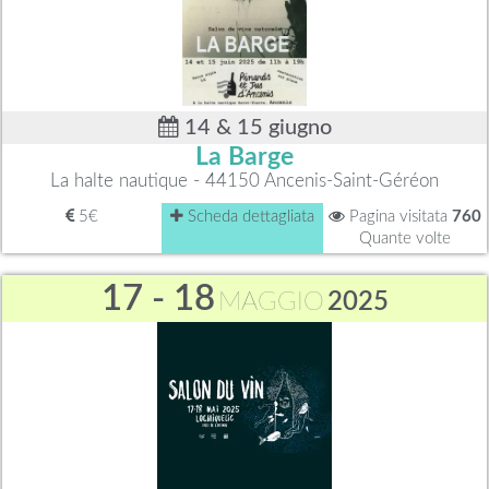
14 & 15 giugno
La Barge
La halte nautique - 44150 Ancenis-Saint-Géréon
5€
Scheda dettagliata
Pagina visitata
760
Quante volte
17 - 18
MAGGIO
2025