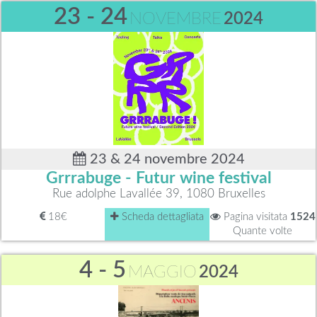
23 - 24
NOVEMBRE
2024
23 & 24 novembre 2024
Grrrabuge - Futur wine festival
Rue adolphe Lavallée 39, 1080 Bruxelles
18€
Scheda dettagliata
Pagina visitata
1524
Quante volte
4 - 5
MAGGIO
2024