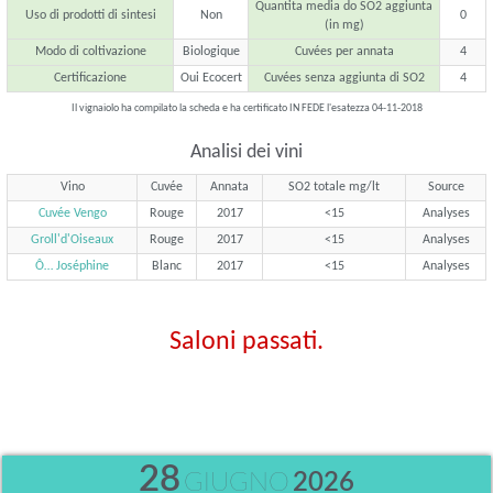
Quantita media do SO2 aggiunta
Uso di prodotti di sintesi
Non
0
(in mg)
Modo di coltivazione
Biologique
Cuvées per annata
4
Certificazione
Oui Ecocert
Cuvées senza aggiunta di SO2
4
Il vignaiolo ha compilato la scheda e ha certificato IN FEDE l'esatezza 04-11-2018
Analisi dei vini
Vino
Cuvée
Annata
SO2 totale mg/lt
Source
Cuvée Vengo
Rouge
2017
<15
Analyses
Groll'd'Oiseaux
Rouge
2017
<15
Analyses
Ô… Joséphine
Blanc
2017
<15
Analyses
Saloni passati.
28
GIUGNO
2026