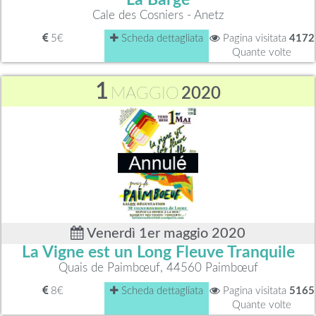
La Barge
Cale des Cosniers - Anetz
5€
Scheda dettagliata
Pagina visitata
4172
Quante volte
1
MAGGIO
2020
Venerdì 1er maggio 2020
La Vigne est un Long Fleuve Tranquile
Quais de Paimbœuf, 44560 Paimbœuf
8€
Scheda dettagliata
Pagina visitata
5165
Quante volte