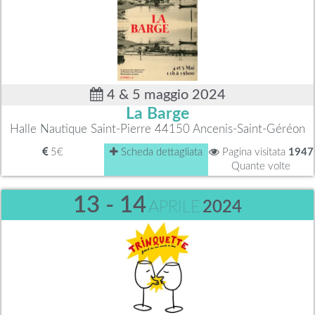
4 & 5 maggio 2024
La Barge
Halle Nautique Saint-Pierre 44150 Ancenis-Saint-Géréon
5€
Scheda dettagliata
Pagina visitata
1947
Quante volte
13 - 14
APRILE
2024