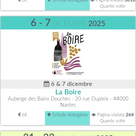
6€
Scheda dettagliata
Pagina visitata
3010
Quante volte
6 - 7
DICEMBRE
2025
6 & 7 dicembre
La Boire
Auberge des Bains Douches - 20 rue Dupleix - 44000
Nantes
6€
Scheda dettagliata
Pagina visitata
264
Quante volte