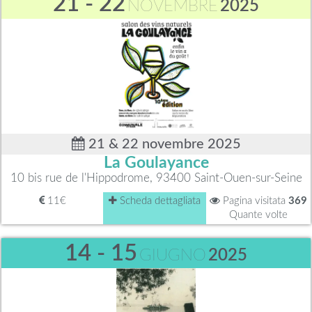
21 - 22
NOVEMBRE
2025
21 & 22 novembre 2025
La Goulayance
10 bis rue de l'Hippodrome, 93400 Saint-Ouen-sur-Seine
11€
Scheda dettagliata
Pagina visitata
369
Quante volte
14 - 15
GIUGNO
2025