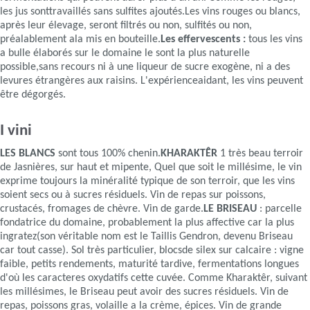
les jus sonttravaillés sans sulfites ajoutés.Les vins rouges ou blancs,
après leur élevage, seront filtrés ou non, sulfités ou non,
préalablement ala mis en bouteille.
Les effervescents :
tous les vins
a bulle élaborés sur le domaine le sont la plus naturelle
possible,sans recours ni à une liqueur de sucre exogène, ni a des
levures étrangères aux raisins. L'expérienceaidant, les vins peuvent
être dégorgés.
I vini
LES BLANCS
sont tous 100% chenin.
KHARAKTÊR
1 très beau terroir
de Jasnières, sur haut et mipente, Quel que soit le millésime, le vin
exprime toujours la minéralité typique de son terroir, que les vins
soient secs ou à sucres résiduels. Vin de repas sur poissons,
crustacés, fromages de chèvre. Vin de garde.
LE BRISEAU
: parcelle
fondatrice du domaine, probablement la plus affective car la plus
ingratez(son véritable nom est le Taillis Gendron, devenu Briseau
car tout casse). Sol très particulier, blocsde silex sur calcaire : vigne
faible, petits rendements, maturité tardive, fermentations longues
d'où les caracteres oxydatifs cette cuvée. Comme Kharaktêr, suivant
les millésimes, le Briseau peut avoir des sucres résiduels. Vin de
repas, poissons gras, volaille a la crème, épices. Vin de grande