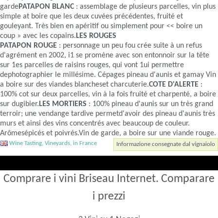
garde
PATAPON BLANC
: assemblage de plusieurs parcelles, vin plus
simple at boire que les deux cuvées précédentes, fruité et
gouleyant. Très bien en apéritif ou simplement pour << boire un
coup » avec les copains.
LES ROUGES
PATAPON ROUGE
: personnage un peu fou crée suite à un refus
d'agrément en 2002, i1 se promène avec son entonnoir sur la tête
sur 1es parcelles de raisins rouges, qui vont 1ui permettre
dephotographier le millésime. Cépages pineau d'aunis et gamay Vin
a boire sur des viandes blancheset charcuterie.
COTE D'ALERTE
:
100% cot sur deux parcelles, vin à la fois fruité et charpenté, a boire
sur dugibier.
LES MORTIERS
: 100% pineau d'aunis sur un très grand
terroir; une vendange tardive permetd'avoir des pineau d'aunis très
murs et ainsi des vins concentrés avec beaucoup de couleur.
Arômesépicés et poivrés.Vin de garde, a boire sur une viande rouge.
Wine Tasting, Vineyards, in France
Informazione consegnate dal vignaiolo
Comprare i vini Briseau Internet. Comparare
i prezzi