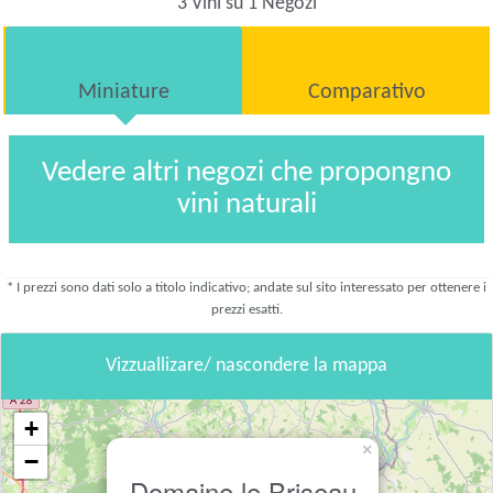
3 Vini su 1 Negozi
Miniature
Comparativo
Vedere altri negozi che propongno
vini naturali
* I prezzi sono dati solo a titolo indicativo; andate sul sito interessato per ottenere i
prezzi esatti.
Vizzuallizare/ nascondere la mappa
+
×
−
Domaine le Briseau