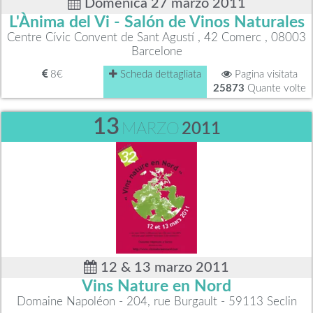
Domenica 27 marzo 2011
L'Ànima del Vi - Salón de Vinos Naturales
Centre Cívic Convent de Sant Agustí , 42 Comerc , 08003
Barcelone
8€
Scheda dettagliata
Pagina visitata
25873
Quante volte
13
MARZO
2011
12 & 13 marzo 2011
Vins Nature en Nord
Domaine Napoléon - 204, rue Burgault - 59113 Seclin