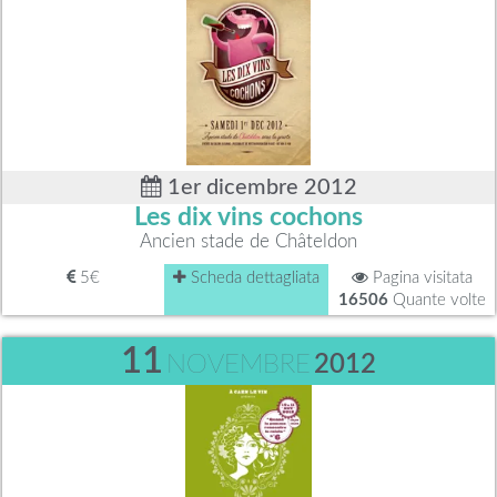
1er dicembre 2012
Les dix vins cochons
Ancien stade de Châteldon
5€
Scheda dettagliata
Pagina visitata
16506
Quante volte
11
NOVEMBRE
2012