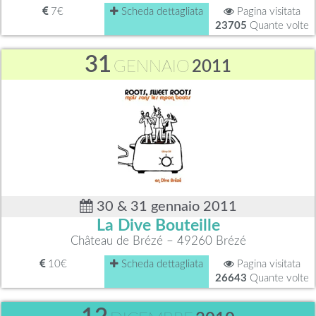
7€
Scheda dettagliata
Pagina visitata
23705
Quante volte
31
GENNAIO
2011
30 & 31 gennaio 2011
La Dive Bouteille
Château de Brézé – 49260 Brézé
10€
Scheda dettagliata
Pagina visitata
26643
Quante volte