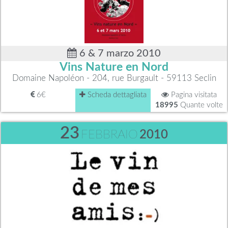
6 & 7 marzo 2010
Vins Nature en Nord
Domaine Napoléon - 204, rue Burgault - 59113 Seclin
6€
Scheda dettagliata
Pagina visitata
18995
Quante volte
23
FEBBRAIO
2010