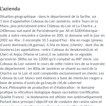
L'azienda
Situation géographique : dans le département de la Sarthe, sur
1'aire d'appellation Coteaux du Loir-Jasnières, entre Tours et Le
Mans, plus précisément entre Château du Loir et La Chartre, a
240kmsau sud ouest de Paris(desserte par All et A28)Historique :
suite a notre rencontre a Genève en 200l, le domaine voit le jour en
2002 sur 4ha ; il encompte 10.5 aujourd'hui : 6ha en rouge (pineau
d'aunis dominant,côt,gamay), 4,5ha en blanc (chenin) , dont 2ha de
Jasnieres.Les appellations : entre Coteaux du Vendomois(Loir et
Cher) et Anjou (Maine et Loire),il ne subsiste de ce vignoble
qu'environ 180ha sur les 12000 qu'il comptait au XlX° siècle. Les
Coteaux du Loir suivent le cours de cette rivière lors de sa traversée
du département ; les 80ha de Jasnières se situent au nord de la
Chartre sur le Loir et sont complantés exclusivement en chenin. Les
Coteaux du Loir blancs sont élabores a base de chenin,les rouges a
base de pineau d'aunis,de ga1nay,de côt,de cabernet
franc.Philosophie de production et d'élaboration : le domaine
pratique la viticulture biologique depuis sacréation (certification
Qualite France) ; la biodynamie est utilisée non systématiquement.
Partant dece principe,l'objectif est de conduire des raisins sains et