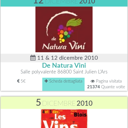
12
DICEMBRE
2010
11 & 12 dicembre 2010
De Natura Vini
Salle polyvalente 86800 Saint Julien L'Ars
5€
Scheda dettagliata
Pagina visitata
21374
Quante volte
5
DICEMBRE
2010