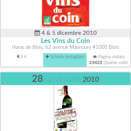
4 & 5 dicembre 2010
Les Vins du Coin
Haras de Blois, 62 avenue Maunoury 41000 Blois
3 €
Scheda dettagliata
Pagina visitata
23422
Quante volte
28
NOVEMBRE
2010