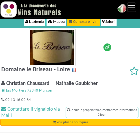
Toggl
navig
L'azienda
Mappa
Comprare i vini
Saloni
Domaine le Briseau - Loire
Christian Chaussard Nathalie Gaubicher
Les Mortiers 72340 Marcon
02 13 16 02 64
Contattare il vignaiolo via
Je suis le propriaitaire, mettre mes informations
Maill
à jour
Voir plus de boutiques