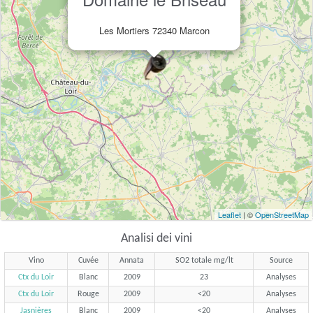
Les Mortiers 72340 Marcon
Leaflet
| ©
OpenStreetMap
Analisi dei vini
Vino
Cuvée
Annata
SO2 totale mg/lt
Source
Ctx du Loir
Blanc
2009
23
Analyses
Ctx du Loir
Rouge
2009
<20
Analyses
Jasnières
Blanc
2009
<20
Analyses