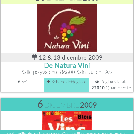
12 & 13 dicembre 2009
De Natura Vini
Salle polyvalente 86800 Saint Julien L'Ars
5€
Scheda dettagliata
Pagina visitata
22010
Quante volte
6
DICEMBRE
2009