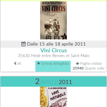
Dalle 15 alle 18 aprile 2011
Vini Circus
35630 Hédé entre Rennes et Saint-Malo
6€
Scheda dettagliata
Pagina visitata
25940
Quante volte
2
APRILE
2011