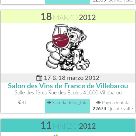
12535
Quante volte
18
MARZO
2012
17 & 18 marzo 2012
Salon des Vins de France de Villebarou
Salle des fêtes Rue des Ecoles 41000 Villebarou
4€
Scheda dettagliata
Pagina visitata
22674
Quante volte
11
MARZO
2012