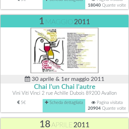
18040
Quante volte
1
MAGGIO
2011
30 aprile & 1er maggio 2011
Chai l'un Chai l'autre
Vini Viti Vinci 2 rue Achille Dubois 89200 Avallon
5€
Scheda dettagliata
Pagina visitata
20904
Quante volte
18
APRILE
2011