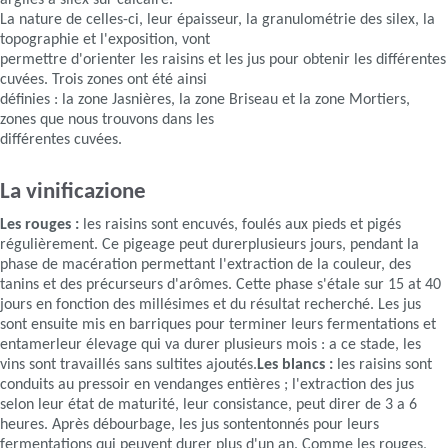
argiles a silex sur calcaire.
La nature de celles-ci, leur épaisseur, la granulométrie des silex, la
topographie et l'exposition, vont
permettre d'orienter les raisins et les jus pour obtenir les différentes
cuvées. Trois zones ont été ainsi
définies : la zone Jasnières, la zone Briseau et la zone Mortiers,
zones que nous trouvons dans les
différentes cuvées.
La vinificazione
Les rouges :
les raisins sont encuvés, foulés aux pieds et pigés
régulièrement. Ce pigeage peut durerplusieurs jours, pendant la
phase de macération permettant l'extraction de la couleur, des
tanins et des précurseurs d'arômes. Cette phase s'étale sur 15 at 40
jours en fonction des millésimes et du résultat recherché. Les jus
sont ensuite mis en barriques pour terminer leurs fermentations et
entamerleur élevage qui va durer plusieurs mois : a ce stade, les
vins sont travaillés sans sultites ajoutés.
Les blancs :
les raisins sont
conduits au pressoir en vendanges entières ; l'extraction des jus
selon leur état de maturité, leur consistance, peut direr de 3 a 6
heures. Après débourbage, les jus sontentonnés pour leurs
fermentations qui peuvent durer plus d'un an. Comme les rouges,