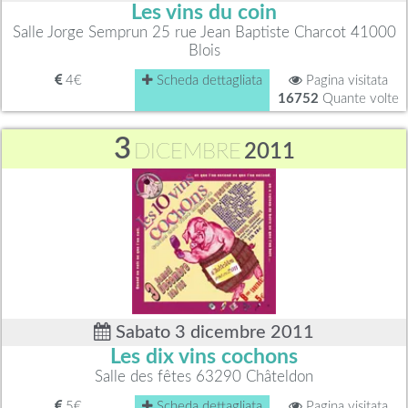
Les vins du coin
Salle Jorge Semprun 25 rue Jean Baptiste Charcot 41000
Blois
4€
Scheda dettagliata
Pagina visitata
16752
Quante volte
3
DICEMBRE
2011
Sabato 3 dicembre 2011
Les dix vins cochons
Salle des fêtes 63290 Châteldon
5€
Scheda dettagliata
Pagina visitata