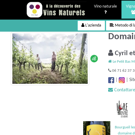
Vino naturale
Vigna
L'azienda
Metodo di l
Domain
Cyril 
Le Petit Bas M
06 71 62 37 
|
|
Sit
Contattare 
Saint Nicol
Bourgueil les pins 2023,
sable 202
domaine du Mortier