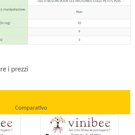
Oui SI BESOIN POUR LES PROTEINES COLLE PETITS POIS
tra manipolazione
Non
(in mg)
10
9
O2
3
e i prezzi
Comparativo