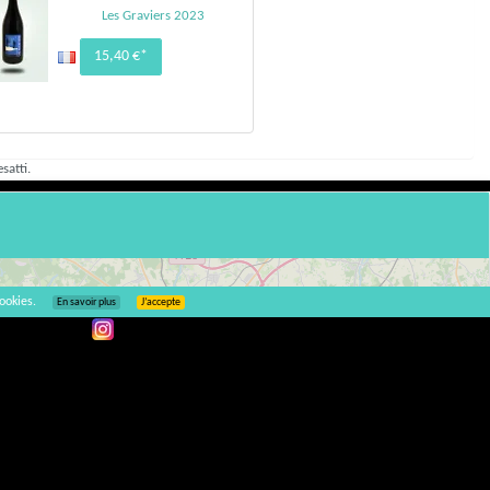
Les Graviers 2023
15,40 €*
satti.
ookies.
En savoir plus
J’accepte