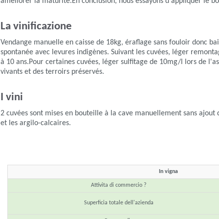
améliorer la maturité.En conclusion, nous essayons d'appliquer le bo
La vinificazione
Vendange manuelle en caisse de 18kg, éraflage sans fouloir donc baie 
spontanée avec levures indigènes. Suivant les cuvées, léger remonta
à 10 ans.Pour certaines cuvées, léger sulfitage de 10mg/l lors de l'
vivants et des terroirs préservés.
I vini
2 cuvées sont mises en bouteille à la cave manuellement sans ajout
et les argilo-calcaires.
In vigna
Attivita di commercio ?
Superficia totale dell'azienda