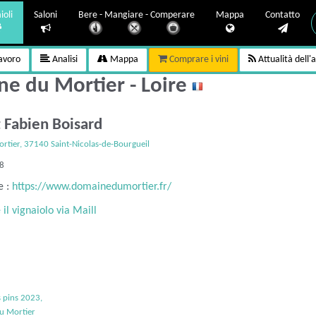
ioli
Saloni
Bere - Mangiare - Comperare
Mappa
Contatto
avoro
Analisi
Mappa
Comprare i vini
Attualità dell'
e du Mortier - Loire
et Fabien Boisard
ortier, 37140 Saint-Nicolas-de-Bourgueil
38
e :
https://www.domainedumortier.fr/
il vignaiolo via Maill
as de Bourgueil
3, domaine du