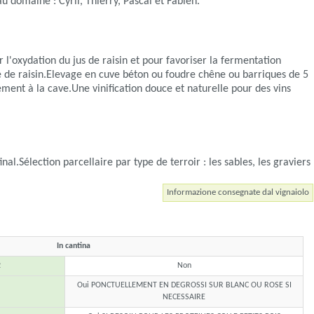
 domaine : Cyril, Thierry, Pascal et Fabien.
 l'oxydation du jus de raisin et pour favoriser la fermentation
e de raisin.Elevage en cuve béton ou foudre chêne ou barriques de 5
ment à la cave.Une vinification douce et naturelle pour des vins
nal.Sélection parcellaire par type de terroir : les sables, les graviers
Informazione consegnate dal vignaiolo
In cantina
2
Non
Oui PONCTUELLEMENT EN DEGROSSI SUR BLANC OU ROSE SI
NECESSAIRE