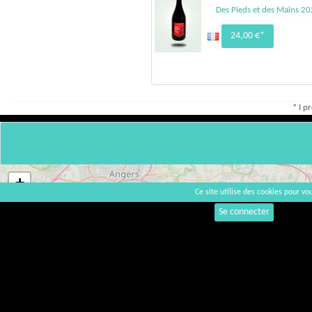
Des Pieds et des Mains 2
24,00 €*
* I p
+
Ce site utilise des cookies pour vou
−
Se connecter