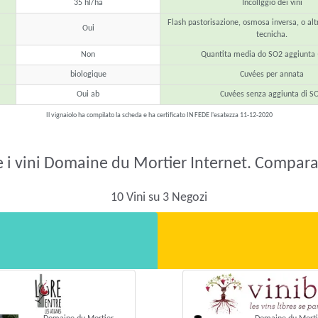
35 hl/ha
Incollggio dei vini
Flash pastorisazione, osmosa inversa, o al
Oui
tecnicha.
Non
Quantita media do SO2 aggiunta 
biologique
Cuvées per annata
Oui ab
Cuvées senza aggiunta di S
Il vignaiolo ha compilato la scheda e ha certificato IN FEDE l'esatezza 11-12-2020
i vini Domaine du Mortier Internet. Comparar
10 Vini su 3 Negozi