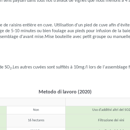
n sens paysan dans tous nos travaux de vignes que nous menons à 4 au
de raisins entière en cuve. Utilisation d'un pied de cuve afin d'éviter
ge de 5-10 minutes ou bien foulage aux pieds pour infusion de la bai
assemblage d'avant mise.Mise bouteille avec petit groupe ou manuelle
 de SO
.Les autres cuvées sont sulfités à 10mg/l lors de l'assemblage fi
2
Metodo di lavoro (2020)
Non
Uso d'additivi altri del SO
16 hectares
Filtrazione dei vini