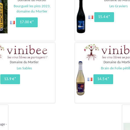
Domaine du Mortier
Domaine du Morti
Bourgueil les pins 2023,
Les Graviers
domaine du Mortier
15.4 €*
17.00 €*
Domaine du Mortier
Domaine du Morti
Les Sables
Brain de Folie pétil
13.9 €*
14.5 €*
uge -