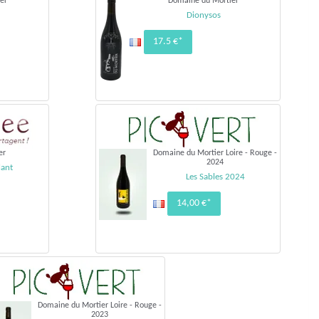
er
Domaine du Mortier
Dionysos
17.5 €*
er
Domaine du Mortier Loire - Rouge -
2024
lant
Les Sables 2024
14,00 €*
Domaine du Mortier Loire - Rouge -
2023