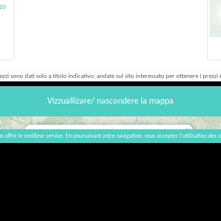
020
rezzi sono dati solo a titolo indicativo; andate sul sito interessato per ottenere i prezzi e
Vizzuallizare/ nascondere la mappa
×
s offrir le meilleur service. En poursuivant votre navigation, vous acceptez l’utilisation des c
Domaine du Mortier
Le Petit Bas Mortier, 37140 Saint-Nicolas-de-
Bourgueil