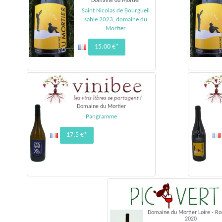
Domaine du Mortier
Saint Nicolas de Bourgueil
sable 2023, domaine du
Mortier
15.00 €*
Domaine du Mortier
Pangramme
17.5 €*
Domaine du Mortier Loire - Ro
2020