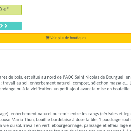
rtier
00 €*
Suivant
Voir plus de boutiques
s de bois, est situé au nord de l'AOC Saint Nicolas de Bourgueil en li
travail au sol, enherbement naturel, compost, sélection massale... La 
endange ou à la vinification, un petit ajout avant la mise en bouteill
age), enherbement naturel ou semis entre les rangs (céréales et légum
 bouse Maria Thun, bouillie bordelaise à dose faible, 1 poudrage s
a vie du sol.Travail en vert, ébourgeonnage, palissage et effeuillage