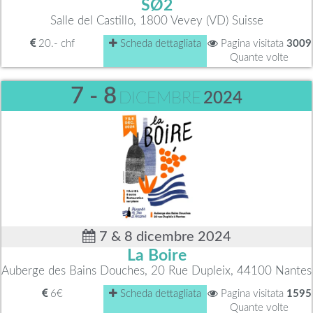
SØ2
Salle del Castillo, 1800 Vevey (VD) Suisse
20.- chf
Scheda dettagliata
Pagina visitata
3009
Quante volte
7 - 8
DICEMBRE
2024
7 & 8 dicembre 2024
La Boire
Auberge des Bains Douches, 20 Rue Dupleix, 44100 Nantes
6€
Scheda dettagliata
Pagina visitata
1595
Quante volte