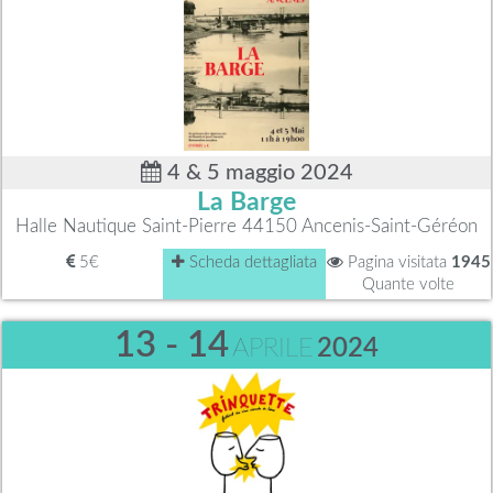
4 & 5 maggio 2024
La Barge
Halle Nautique Saint-Pierre 44150 Ancenis-Saint-Géréon
5€
Scheda dettagliata
Pagina visitata
1945
Quante volte
13 - 14
APRILE
2024