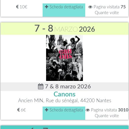
10€
Scheda dettagliata
Pagina visitata
75
Quante volte
7 - 8
MARZO
2026
7 & 8 marzo 2026
Canons
Ancien MIN, Rue du sénégal, 44200 Nantes
6€
Scheda dettagliata
Pagina visitata
3010
Quante volte