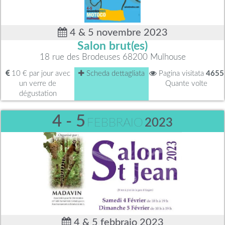
4 & 5 novembre 2023
Salon brut(es)
18 rue des Brodeuses 68200 Mulhouse
10 € par jour avec
Scheda dettagliata
Pagina visitata
4655
un verre de
Quante volte
dégustation
4 - 5
FEBBRAIO
2023
4 & 5 febbraio 2023