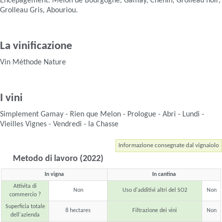
Encépagement: Melon de Bourgogne, Gamay, Chenin, Grolleau noir,
Grolleau Gris, Abouriou.
La vinificazione
Vin Méthode Nature
I vini
Simplement Gamay - Rien que Melon - Prologue - Abri - Lundi -
Vieilles Vignes - Vendredi - la Chasse
Informazione consegnate dal vignaiolo
Metodo di lavoro (2022)
In vigna
In cantina
Attivita di
Non
Uso d'additivi altri del SO2
Non
commercio ?
Superficia totale
8 hectares
Filtrazione dei vini
Non
dell'azienda