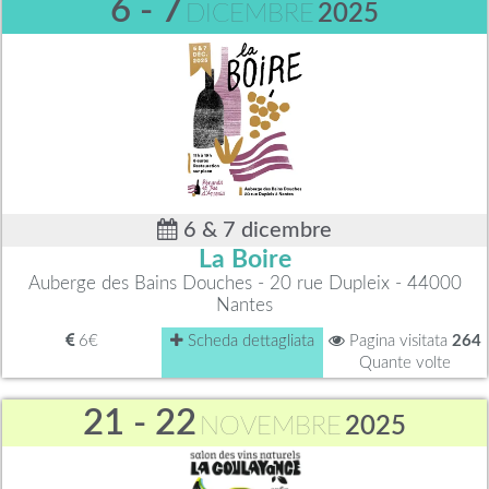
6 - 7
DICEMBRE
2025
6 & 7 dicembre
La Boire
Auberge des Bains Douches - 20 rue Dupleix - 44000
Nantes
6€
Scheda dettagliata
Pagina visitata
264
Quante volte
21 - 22
NOVEMBRE
2025