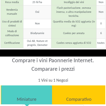
Resa media
25 hl/ha
Incollggio dei vini
Non
Flash pastorisazione, osmosa
Vendemia
Oui
inversa, o altra manipolazione
Non
manuale
tecnicha.
Uso di prodotti di
Quantita media do SO2 aggiunta (in
Non
0
sintesi
mg)
Modo di
Biodynamie
Cuvées per annata
6
coltivazione
Oui AB, Nature et
Certificazione
Cuvées senza aggiunta di SO2
toutes
progrès, Demeter
Comprare i vini Paonnerie Internet.
Comparare i prezzi
1 Vini su 1 Negozi
Miniature
Comparativo