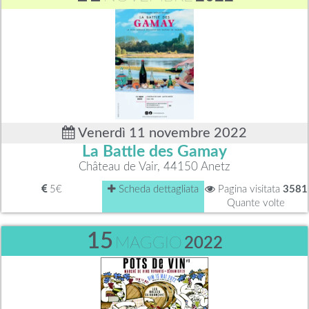
Venerdì 11 novembre 2022
La Battle des Gamay
Château de Vair, 44150 Anetz
5€
Scheda dettagliata
Pagina visitata
3581
Quante volte
15
MAGGIO
2022