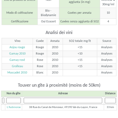
aggiunta (in mg)
30mg/ml
Bio -
Modo di coltivazione
Cuvées per annata
10
Biodynamie
Certificazione
Oui Ecocert
Cuvées senza aggiunta di SO2
4
Analisi dei vini
Vino
Cuvée
Annata
SO2 totale mg/lt
Source
Anjou rouge
Rouge
2010
<15
Analyses
Gamay 2010
Rouge
2010
<10
Analyses
Gamay rosé
Rose
2010
<15
Analyses
Grolleau
Rose
2010
<15
Analyses
Muscadet 2010
Blanc
2010
Analyses
Touver un gîte à proximité (moins de 50km)
Non du gîte
Adresse
Distance
L'Aubinoise
38 Rue du Canal de Monsieur, 49190 Val-du-Layon, France
33 km