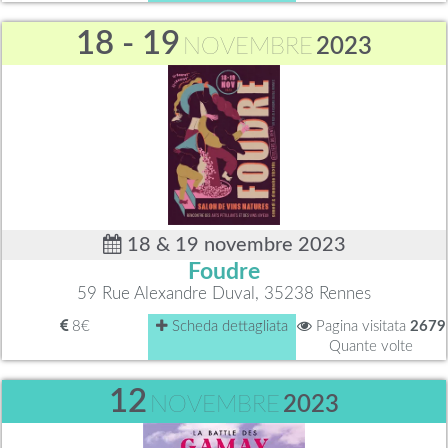
18 - 19
NOVEMBRE
2023
18 & 19 novembre 2023
Foudre
59 Rue Alexandre Duval, 35238 Rennes
8€
Scheda dettagliata
Pagina visitata
2679
Quante volte
12
NOVEMBRE
2023