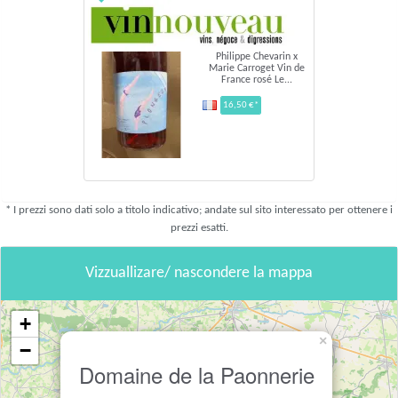
Philippe Chevarin x
Marie Carroget Vin de
France rosé Le...
16,50 €*
* I prezzi sono dati solo a titolo indicativo; andate sul sito interessato per ottenere i
prezzi esatti.
Vizzuallizare/ nascondere la mappa
+
×
−
Domaine de la Paonnerie