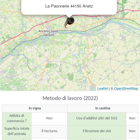
La Paonnerie 44150 Anetz
Leaflet
| ©
OpenStreetMap
Metodo di lavoro (2022)
In vigna
In cantina
Attivita di
Non
Uso d'additivi altri del SO2
Non
commercio ?
Superficia totale
8 hectares
Filtrazione dei vini
Non
dell'azienda