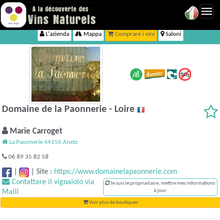
Toggl
navig
L'azienda
Mappa
Comprare i vini
Saloni
Domaine de la Paonnerie - Loire
Marie Carroget
La Paonnerie 44150 Anetz
06 89 35 82 58
|
|
Site :
https://www.domainelapaonnerie.com
Contattare il vignaiolo via
Je suis le propriaitaire, mettre mes informations
Maill
à jour
Voir plus de boutiques