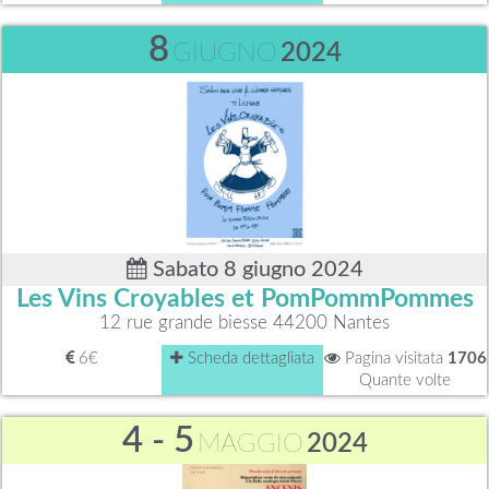
8
GIUGNO
2024
Sabato 8 giugno 2024
Les Vins Croyables et PomPommPommes
12 rue grande biesse 44200 Nantes
6€
Scheda dettagliata
Pagina visitata
1706
Quante volte
4 - 5
MAGGIO
2024