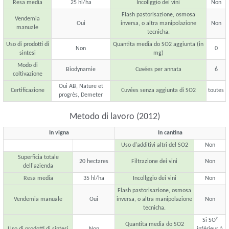
Resa media
25 hl/ha
Incollggio dei vini
Non
Flash pastorisazione, osmosa
Vendemia
Oui
inversa, o altra manipolazione
Non
manuale
tecnicha.
Uso di prodotti di
Quantita media do SO2 aggiunta (in
Non
0
sintesi
mg)
Modo di
Biodynamie
Cuvées per annata
6
coltivazione
Oui AB, Nature et
Certificazione
Cuvées senza aggiunta di SO2
toutes
progrès, Demeter
Metodo di lavoro (2012)
In vigna
In cantina
Uso d'additivi altri del SO2
Non
Superficia totale
20 hectares
Filtrazione dei vini
Non
dell'azienda
Resa media
35 hl/ha
Incollggio dei vini
Non
Flash pastorisazione, osmosa
Vendemia manuale
Oui
inversa, o altra manipolazione
Non
tecnicha.
Si SO²
Quantita media do SO2
Uso di prodotti di sintesi
Non
inférieur à