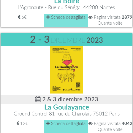
La Boire
L'Agronaute - Rue du Sénégal 44200 Nantes
6€
Scheda dettagliata
Pagina visitata
2879
Quante volte
2 - 3
DICEMBRE
2023
2 & 3 dicembre 2023
La Goulayance
Ground Control 81 rue du Charolais 75012 Paris
12€
Scheda dettagliata
Pagina visitata
4042
Quante volte