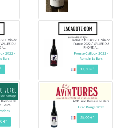
s VDF Vin de
Romain le Bars VDF Vin de
/ VALLEE DU
France 2022 / VALLEE DU
/...
RHONE /...
oux 2022 -
Pousse Cailloux 2022 -
e Bars
Romain Le Bars
*
17,50 €*
 BarsVin de
AOP Lirac Romain Le Bars
e - 2024
Lirac Rouge 2023
estides
28,00 €*
00 €*