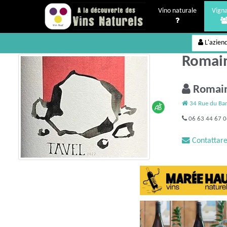
Vino naturale
Vigna
L'azien
Romain
Romai
34 Rue du Bar
06 63 44 67 
Contattare 
Tavel 20