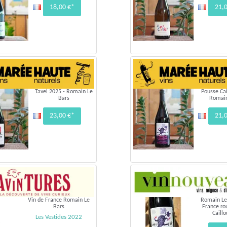
18,00 €*
21,
Tavel 2025 - Romain Le
Pousse Cai
Bars
Romain
23,00 €*
21,
Vin de France Romain Le
Romain Le
Bars
France ro
Caill
Les Vestides 2022