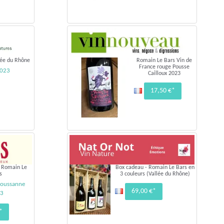
lée du Rhône
Romain Le Bars Vin de
France rouge Pousse
2023
Cailloux 2023
17,50 €*
e Romain Le
Box cadeau - Romain Le Bars en
s
3 couleurs (Vallée du Rhône)
Roussanne
69,00 €*
23
*