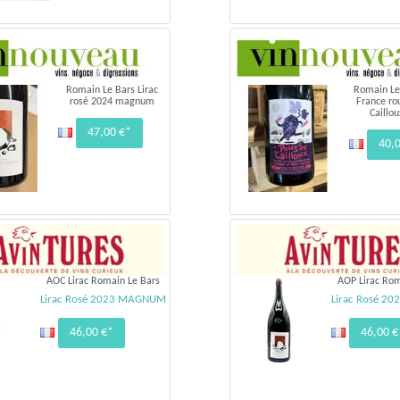
Romain Le Bars Lirac
Romain Le
rosé 2024 magnum
France ro
Caillou
47,00 €*
40,
AOC Lirac Romain Le Bars
AOP Lirac Rom
Lirac Rosé 2023 MAGNUM
Lirac Rosé 2
46,00 €*
46,00 €