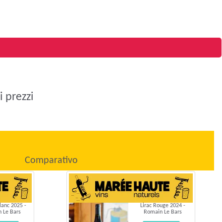
 prezzi
Comparativo
lanc 2025 -
Lirac Rouge 2024 -
 Le Bars
Romain Le Bars