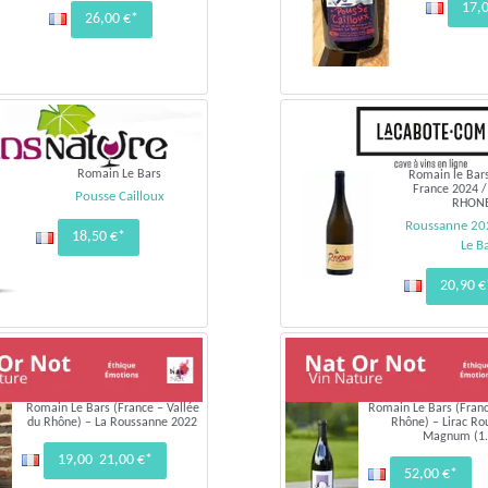
17,
26,00 €*
Romain Le Bars
Romain le Bar
France 2024 
Pousse Cailloux
RHONE 
Roussanne 20
18,50 €*
Le B
20,90 €
Romain Le Bars (France – Vallée
Romain Le Bars (Franc
du Rhône) – La Roussanne 2022
Rhône) – Lirac R
Magnum (1.
19,00 21,00 €*
52,00 €*