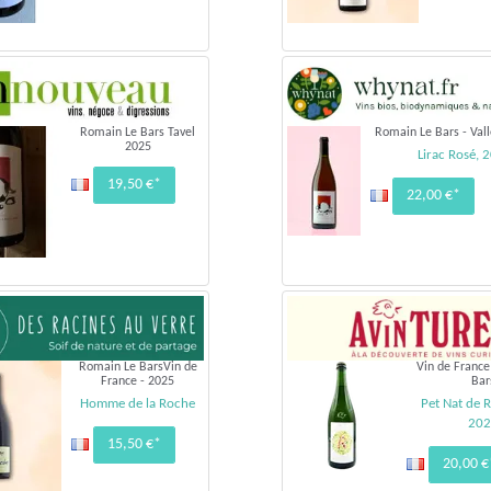
Romain Le Bars Tavel
Romain Le Bars - Val
2025
Lirac Rosé, 
19,50 €*
22,00 €*
Romain Le BarsVin de
Vin de Franc
France - 2025
Bar
Homme de la Roche
Pet Nat de 
20
15,50 €*
20,00 €