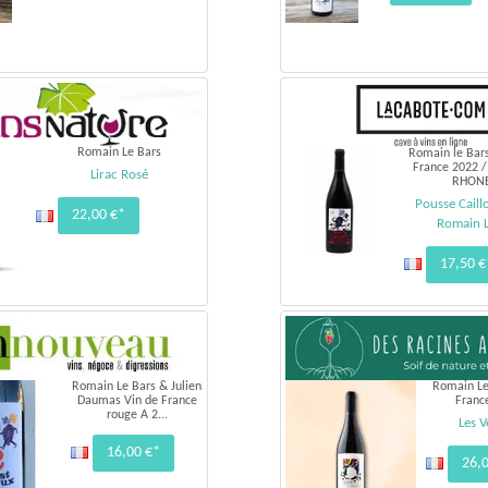
Romain Le Bars
Romain le Bar
France 2022 
Lirac Rosé
RHONE 
Pousse Caill
22,00 €*
Romain L
17,50 €
Romain Le Bars & Julien
Romain Le
Daumas Vin de France
Franc
rouge A 2...
Les V
16,00 €*
26,