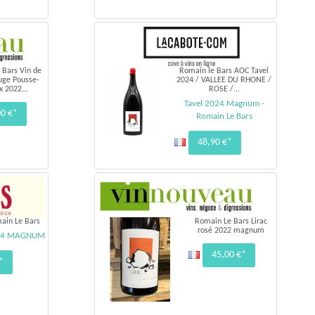
 Bars Vin de
Romain le Bars AOC Tavel
uge Pousse-
2024 / VALLEE DU RHONE /
x 2022...
ROSE /...
Tavel 2024 Magnum -
00 €*
Romain Le Bars
48,90 €*
ain Le Bars
Romain Le Bars Lirac
rosé 2022 magnum
024 MAGNUM
45,00 €*
*