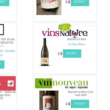
00 €*
20,50 €*
Romain Le Bars
s VDF Vin de
/ VALLEE DU
Le Clau Blanc
/...
24 - Romain
20,00 €*
ars
*
e – Vallée du
Romain Le Bars Lirac
ouge 2022
rosé 2025
5l)
19,50 €*