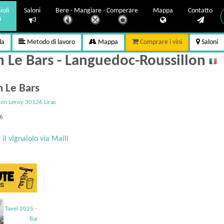
ioli
Saloni
Bere - Mangiare - Comperare
Mappa
Contatto
da
Metodo di lavoro
Mappa
Comprare i vini
Saloni
 Le Bars - Languedoc-Roussillon
n Le Bars
on Leroy 30126 Lirac
06
il vignaiolo via Maill
25 - Romain Le
Bars