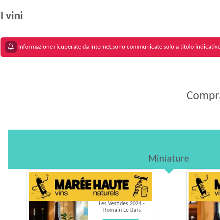
I vini
Informazione ricuperate da internet,sono communicate solo a titolo indicativo 
Compra
Miniature
Les Vestides 2024 -
Romain Le Bars