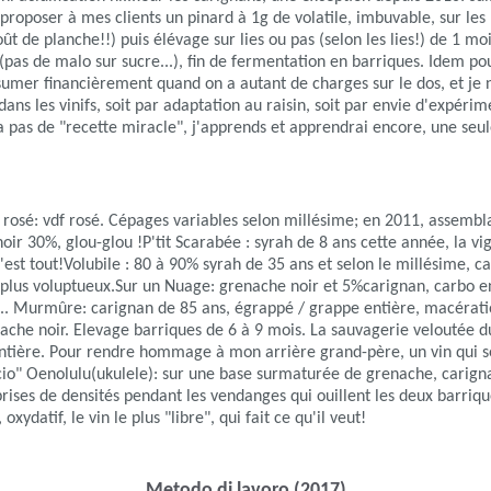
ue proposer à mes clients un pinard à 1g de volatile, imbuvable, sur 
goût de planche!!) puis élévage sur lies ou pas (selon les lies!) de 1 
(pas de malo sur sucre...), fin de fermentation en barriques. Idem pou
 assumer financièrement quand on a autant de charges sur le dos, et 
ans les vinifs, soit par adaptation au raisin, soit par envie d'expéri
 a pas de "recette miracle", j'apprends et apprendrai encore, une seule
 rosé: vdf rosé. Cépages variables selon millésime; en 2011, assembl
ir 30%, glou-glou !P'tit Scarabée : syrah de 8 ans cette année, la v
 c'est tout!Volubile : 80 à 90% syrah de 35 ans et selon le millésime
, plus voluptueux.Sur un Nuage: grenache noir et 5%carignan, carbo 
si... Murmûre: carignan de 85 ans, égrappé / grappe entière, macérat
ache noir. Elevage barriques de 6 à 9 mois. La sauvagerie veloutée d
e entière. Pour rendre hommage à mon arrière grand-père, un vin qui 
ancio" Oenolulu(ukulele): sur une base surmaturée de grenache, carig
prises de densités pendant les vendanges qui ouillent les deux barriqu
datif, le vin le plus "libre", qui fait ce qu'il veut!
Metodo di lavoro (2017)