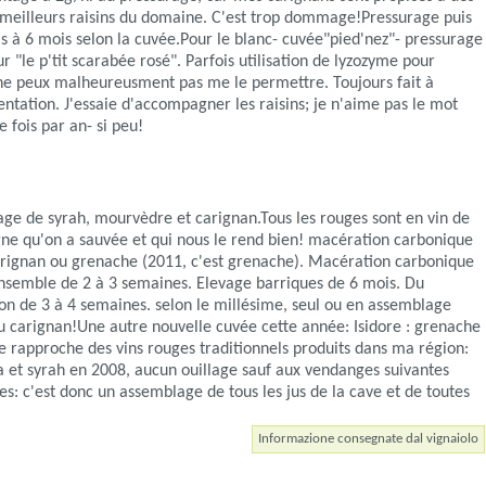
les meilleurs raisins du domaine. C'est trop dommage!Pressurage puis
mois à 6 mois selon la cuvée.Pour le blanc- cuvée"pied'nez"- pressurage
r "le p'tit scarabée rosé". Parfois utilisation de lyzozyme pour
je ne peux malheureusment pas me le permettre. Toujours fait à
mentation. J'essaie d'accompagner les raisins; je n'aime pas le mot
 fois par an- si peu!
age de syrah, mourvèdre et carignan.Tous les rouges sont en vin de
igne qu'on a sauvée et qui nous le rend bien! macération carbonique
, carignan ou grenache (2011, c'est grenache). Macération carbonique
ensemble de 2 à 3 semaines. Elevage barriques de 6 mois. Du
ion de 3 à 4 semaines. selon le millésime, seul ou en assemblage
u carignan!Une autre nouvelle cuvée cette année: Isidore : grenache
se rapproche des vins rouges traditionnels produits dans ma région:
na et syrah en 2008, aucun ouillage sauf aux vendanges suivantes
es: c'est donc un assemblage de tous les jus de la cave et de toutes
Informazione consegnate dal vignaiolo