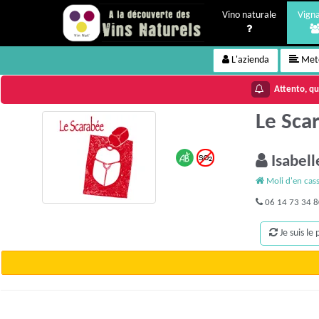
Vino naturale
Vigna
L'azienda
Meto
Attento, que
Le Sca
Isabel
Moli d'en cas
06 14 73 34 
Je suis le