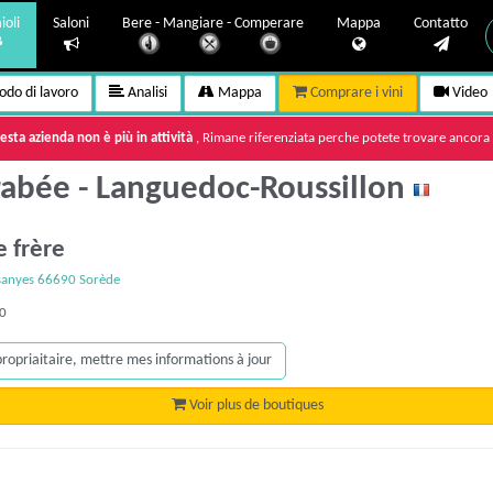
ioli
Saloni
Bere - Mangiare - Comperare
Mappa
Contatto
do di lavoro
Analisi
Mappa
Comprare i vini
Video
sta azienda non è più in attività
, Rimane riferenziata perche potete trovare ancora c
rabée - Languedoc-Roussillon
le frère
sanyes 66690 Sorède
80
 propriaitaire, mettre mes informations à jour
Voir plus de boutiques