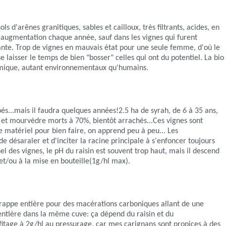
s d'arênes granitiques, sables et cailloux, très filtrants, acides, en
 augmentation chaque année, sauf dans les vignes qui furent
ante. Trop de vignes en mauvais état pour une seule femme, d'où le
laisser le temps de bien "bosser" celles qui ont du potentiel. La bio
himique, autant environnementaux qu'humains.
pés...mais il faudra quelques années!2.5 ha de syrah, de 6 à 35 ans,
h et mourvèdre morts à 70%, bientôt arrachés...Ces vignes sont
e matériel pour bien faire, on apprend peu à peu... Les
 désaraler et d'inciter la racine principale à s'enfoncer toujours
l des vignes, le pH du raisin est souvent trop haut, mais il descend
e et/ou à la mise en bouteille(1g/hl max).
 grappe entière pour des macérations carboniques allant de une
entière dans la même cuve: ça dépend du raisin et du
lfitage à 2g/hl au pressurage, car mes carignans sont propices à des