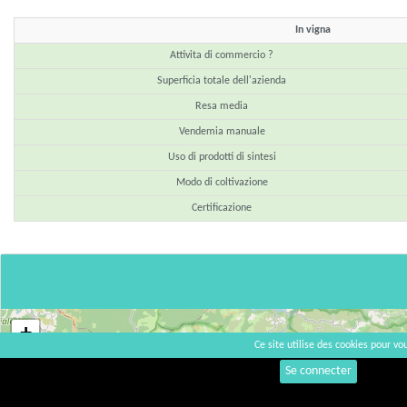
In vigna
Attivita di commercio ?
Superficia totale dell'azienda
Resa media
Vendemia manuale
Uso di prodotti di sintesi
Modo di coltivazione
Certificazione
+
Ce site utilise des cookies pour vou
−
Se connecter