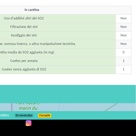
In cantina
Uso d'additivi altri del SO2
Non
Filtrazione dei vini
Non
Incollggio dei vini
Non
ne, osmosa inversa, o altra manipolazione tecnicha.
Non
tita media do SO2 aggiunta (in mg)
0
Cuvées per annata
1
Cuvées senza aggiunta di SO2
1
ookies.
En savoir plus
J’accepte