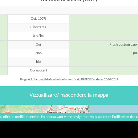
Oui, 100%
0 hectares
0 hl/ha
Oui
Flash pastorisazio
Non
Quan
bio
Oui ecocert
Il vignaiolo ha compilato la scheda e ha certificato IN FEDE l'esatezza 20-06-2017
Vizzuallizare/ nascondere la mappa
s offrir le meilleur service. En poursuivant votre navigation, vous acceptez l’utilisation des c
×
Le Scarabée