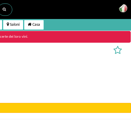
Saloni
Casa
erte dei loro vini.