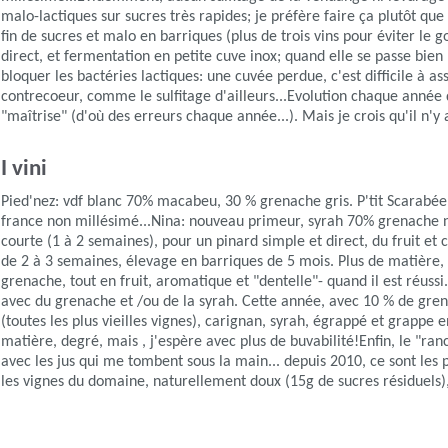
malo-lactiques sur sucres très rapides; je préfère faire ça plutôt q
fin de sucres et malo en barriques (plus de trois vins pour éviter le 
direct, et fermentation en petite cuve inox; quand elle se passe bien 
bloquer les bactéries lactiques: une cuvée perdue, c'est difficile à
contrecoeur, comme le sulfitage d'ailleurs...Evolution chaque année d
"maîtrise" (d'où des erreurs chaque année...). Mais je crois qu'il n'y
I vini
Pied'nez: vdf blanc 70% macabeu, 30 % grenache gris. P'tit Scarabée
france non millésimé...Nina: nouveau primeur, syrah 70% grenache no
courte (1 à 2 semaines), pour un pinard simple et direct, du fruit et
de 2 à 3 semaines, élevage en barriques de 5 mois. Plus de matière
grenache, tout en fruit, aromatique et "dentelle"- quand il est réus
avec du grenache et /ou de la syrah. Cette année, avec 10 % de gren
(toutes les plus vieilles vignes), carignan, syrah, égrappé et grapp
matière, degré, mais , j'espère avec plus de buvabilité!Enfin, le "r
avec les jus qui me tombent sous la main... depuis 2010, ce sont les 
les vignes du domaine, naturellement doux (15g de sucres résiduels), oxy