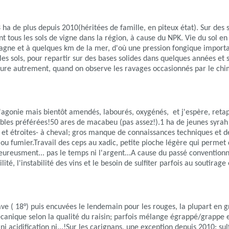
ha de plus depuis 2010(héritées de famille, en piteux état). Sur des sol
ous les sols de vigne dans la région, à cause du NPK. Vie du sol en
tagne et à quelques km de la mer, d'où une pression fongique import
sols, pour repartir sur des bases solides dans quelques années et se 
lture autrement, quand on observe les ravages occasionnés par le c
 l'agonie mais bientôt amendés, labourés, oxygénés, et j'espère, reta
rables préférées!50 ares de macabeu (pas assez!).1 ha de jeunes syra
es et étroites- à cheval; gros manque de connaissances techniques et d
u fumier.Travail des ceps au xadic, petite pioche légère qui permet de
ureusment... pas le temps ni l'argent...A cause du passé conventionne
té, l'instabilité des vins et le besoin de sulfiter parfois au soutirag
ave ( 18°) puis encuvées le lendemain pour les rouges, la plupart en
anique selon la qualité du raisin; parfois mélange égrappé/grappe 
 acidification ni...!Sur les carignans, une exception depuis 2010: su