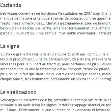
L'azienda
Des vignes converties en bio depuis l'installation en 2007 pour 6ha, 3 
manque de matière organique et excès de potasse, comme quasiment t
"bastonnées" d'herbicides... Climat assez humide-au pied de la mon
besoin d'en arracher une partie, amender fortement et longuement les 
parce qu' aujourd'hui il me semble impensable d'envisager l'agricu
La vigna
3.5 ha de grenache noir, gris et blanc, de 15 à 50 ans, dont 1.5 ha à
les plus productives.1.5 ha de carignan noir, 25 à 85 ans, mes véné
labourées pour la plupart au tracteur, mais certaines-les plus vieill
amendements, quand la trésorerie est là: compost, farine de plume, o
plus; on ne le fait que dans une ou deux vignes chaque années, malhe
chaque année, très lentement, notamment sur les syrah: d'où la fragili
La vinificazione
Vendanges en caissettes de 8 kg, refroidies à la température de la c
semaine à un mois selon les vignes.Parfois égrappage manuel ou méc
millésime...Evidemment, aucun sulfitage de la vendange ni levurage ni