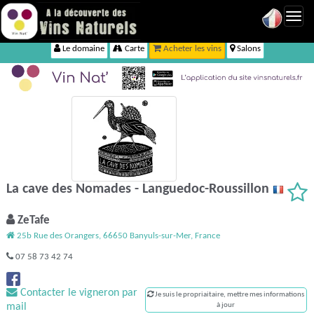
Toggl
navig
Le domaine
Carte
Acheter les vins
Salons
La cave des Nomades - Languedoc-Roussillon
ZeTafe
25b Rue des Orangers, 66650 Banyuls-sur-Mer, France
07 58 73 42 74
Contacter le vigneron par
Je suis le propriaitaire, mettre mes informations
mail
à jour