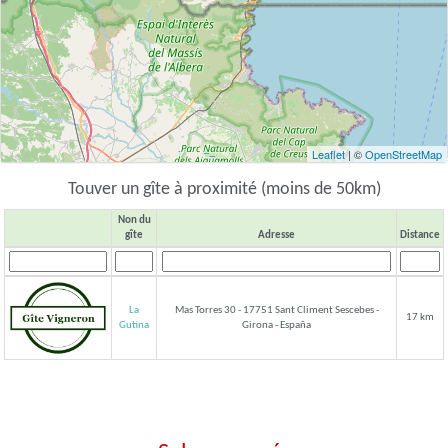
Leaflet
| ©
OpenStreetMap
Touver un gîte à proximité (moins de 50km)
Non du
gîte
Adresse
Distance
La
Mas Torres 30 - 17751 Sant Climent Sescebes -
17 km
Girona - España
Gutina