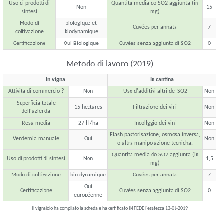
Uso di prodotti di
Quantita media do SO2 aggiunta (in
Non
15
sintesi
mg)
Modo di
biologique et
Cuvées per annata
7
coltivazione
biodynamique
Certificazione
Oui Biologique
Cuvées senza aggiunta di SO2
0
Metodo di lavoro (2019)
In vigna
In cantina
Attivita di commercio ?
Non
Uso d'additivi altri del SO2
Non
Superficia totale
15 hectares
Filtrazione dei vini
Non
dell'azienda
Resa media
27 hl/ha
Incollggio dei vini
Non
Flash pastorisazione, osmosa inversa,
Vendemia manuale
Oui
Non
o altra manipolazione tecnicha.
Quantita media do SO2 aggiunta (in
Uso di prodotti di sintesi
Non
1,5
mg)
Modo di coltivazione
bio dynamique
Cuvées per annata
7
Oui
Certificazione
Cuvées senza aggiunta di SO2
0
européenne
Il vignaiolo ha compilato la scheda e ha certificato IN FEDE l'esatezza 13-01-2019