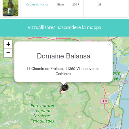
Coume de Maliès
Blanc
2019
28
Vizzuallizare/ nascondere la mappa
+
×
−
Domaine Balansa
11 Chemin de Fraisse, 11360 Villeneuve-les-
Corbières