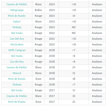
Coume de Maliès
Blanc
2023
<10
Analyses
Holograppe
Bulles
2023
<10
Analyses
Pech de Roziès
Rouge
2023
14
Analyses
Sabari
Blanc
2023
<10
Analyses
Vinhota
Rouge
2023
ND
Analyses
Bel Soula
Rouge
2022
ND
Analyses
Can Del Rey
Rouge
2022
<10
Analyses
Versicolore
Rouge
2022
<10
Analyses
100% Carignan
Rouge
2018
<7
Analyses
Bel Soula
Rouge
2018
<6
Analyses
Can del Rey
Rouge
2018
<6
Analyses
Coume de Maliès
Blanc
2018
29
Analyses
Muscat
Blanc
2018
15
Analyses
Pech de Rozies
Rose
2018
18
Analyses
Vinhota
Rouge
2018
<7
Analyses
Bel Soula
Rouge
2017
15
Analyses
Coume de Maliès
Blanc
2017
33
Analyses
Pech de Rozies
Rose
2017
25
Analyses