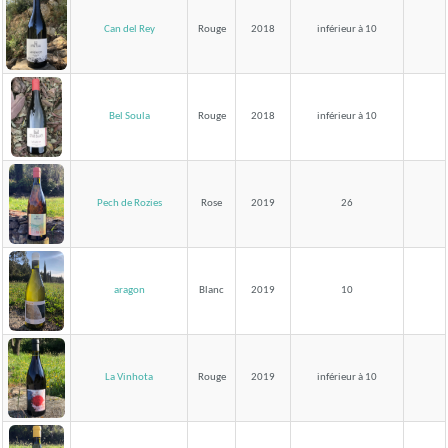
Can del Rey
Rouge
2018
inférieur à 10
Bel Soula
Rouge
2018
inférieur à 10
Pech de Rozies
Rose
2019
26
aragon
Blanc
2019
10
La Vinhota
Rouge
2019
inférieur à 10