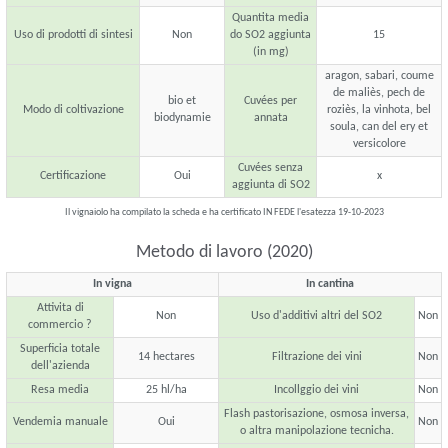
Quantita media
Uso di prodotti di sintesi
Non
do SO2 aggiunta
15
(in mg)
aragon, sabari, coume
de maliès, pech de
bio et
Cuvées per
Modo di coltivazione
roziès, la vinhota, bel
biodynamie
annata
soula, can del ery et
versicolore
Cuvées senza
Certificazione
Oui
x
aggiunta di SO2
Il vignaiolo ha compilato la scheda e ha certificato IN FEDE l'esatezza 19-10-2023
Metodo di lavoro (2020)
In vigna
In cantina
Attivita di
Non
Uso d'additivi altri del SO2
Non
commercio ?
Superficia totale
14 hectares
Filtrazione dei vini
Non
dell'azienda
Resa media
25 hl/ha
Incollggio dei vini
Non
Flash pastorisazione, osmosa inversa,
Vendemia manuale
Oui
Non
o altra manipolazione tecnicha.