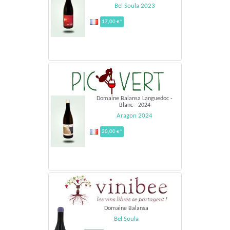
Bel Soula 2023
17,00 €*
Domaine Balansa Languedoc -
Blanc - 2024
Aragon 2024
20,00 €*
Domaine Balansa
Bel Soula