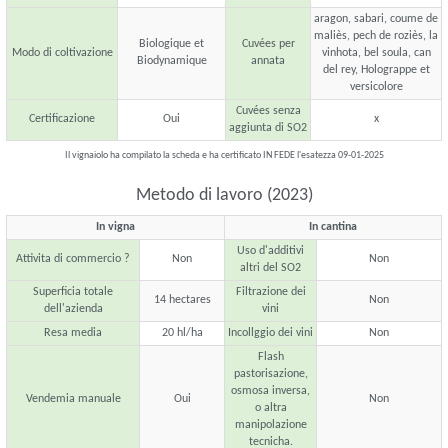
aragon, sabari, coume de
maliès, pech de roziès, la
Biologique et
Cuvées per
Modo di coltivazione
vinhota, bel soula, can
Biodynamique
annata
del rey, Holograppe et
versicolore
Cuvées senza
Certificazione
Oui
x
aggiunta di SO2
Il vignaiolo ha compilato la scheda e ha certificato IN FEDE l'esatezza 09-01-2025
Metodo di lavoro (2023)
In vigna
In cantina
Uso d'additivi
Attivita di commercio ?
Non
Non
altri del SO2
Superficia totale
Filtrazione dei
14 hectares
Non
dell'azienda
vini
Resa media
20 hl/ha
Incollggio dei vini
Non
Flash
pastorisazione,
osmosa inversa,
Vendemia manuale
Oui
Non
o altra
manipolazione
tecnicha.