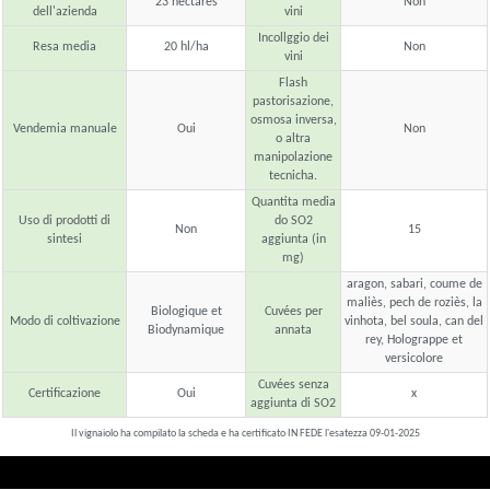
23 hectares
Non
dell'azienda
vini
Incollggio dei
Resa media
20 hl/ha
Non
vini
Flash
pastorisazione,
osmosa inversa,
Vendemia manuale
Oui
Non
o altra
manipolazione
tecnicha.
Quantita media
Uso di prodotti di
do SO2
Non
15
sintesi
aggiunta (in
mg)
aragon, sabari, coume de
maliès, pech de roziès, la
Biologique et
Cuvées per
Modo di coltivazione
vinhota, bel soula, can del
Biodynamique
annata
rey, Holograppe et
versicolore
Cuvées senza
Certificazione
Oui
x
aggiunta di SO2
Il vignaiolo ha compilato la scheda e ha certificato IN FEDE l'esatezza 09-01-2025