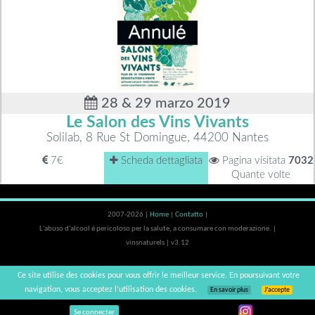
28 & 29 marzo 2019
Le Salon des Vins Vivants
Solilab, 8 Rue St Domingue, 44200 Nantes
7€
Scheda dettagliata
Pagina visitata
7032
Quante volte
2007-2026 |
Home
|
Contatto
|
L'abuso d'alcool è pericoloso per la salute, a consumare con moderazione. |
vinsnaturels | v3.12
Ce site utilise des cookies pour vous offrir le meilleur service. En poursuivant votre
navigation, vous acceptez l’utilisation des cookies.
En savoir plus
J’accepte
Se connecter