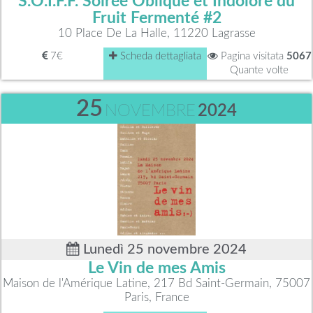
S.O.I.F.F. Soirée Oblique et Indolore du
Fruit Fermenté #2
10 Place De La Halle, 11220 Lagrasse
7€
Scheda dettagliata
Pagina visitata
5067
Quante volte
25
NOVEMBRE
2024
Lunedì 25 novembre 2024
Le Vin de mes Amis
Maison de l'Amérique Latine, 217 Bd Saint-Germain, 75007
Paris, France