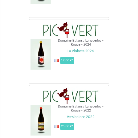
Domaine Balansa Languedoc -
Rouge - 2024
La Vinhota 2024
17,00 €*
Domaine Balansa Languedoc -
Rouge - 2022
Versicolore 2022
25,00 €*