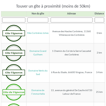
Touver un gîte à proximité (moins de 50km)
Non du gîte
Adresse
Distance
Avenue des Hautes Corbières, 11360
Mes Corbières Jolies
0 km
Villeneuve-les-Corbières
Domaine Grand
1 Chemin du Col de la Serre Cascastel
2 km
des Corbières
Guilhem
Domaine Vents du
6 Rue du Stade, 66600 Vingrau, France
14 km
Sud
Domaine de
13, avenue du général De Gaulle 66720
25 km
Latour de France
l’immortelle