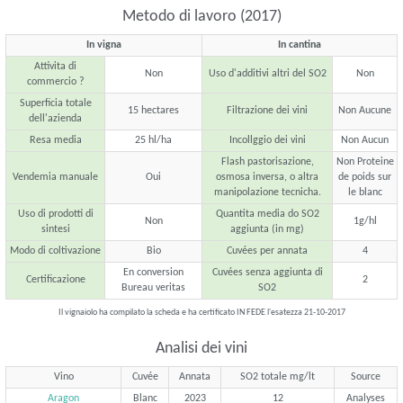
Metodo di lavoro (2017)
In vigna
In cantina
Attivita di
Non
Uso d'additivi altri del SO2
Non
commercio ?
Superficia totale
15 hectares
Filtrazione dei vini
Non Aucune
dell'azienda
Resa media
25 hl/ha
Incollggio dei vini
Non Aucun
Flash pastorisazione,
Non Proteine
Vendemia manuale
Oui
osmosa inversa, o altra
de poids sur
manipolazione tecnicha.
le blanc
Uso di prodotti di
Quantita media do SO2
Non
1g/hl
sintesi
aggiunta (in mg)
Modo di coltivazione
Bio
Cuvées per annata
4
En conversion
Cuvées senza aggiunta di
Certificazione
2
Bureau veritas
SO2
Il vignaiolo ha compilato la scheda e ha certificato IN FEDE l'esatezza 21-10-2017
Analisi dei vini
Vino
Cuvée
Annata
SO2 totale mg/lt
Source
Aragon
Blanc
2023
12
Analyses