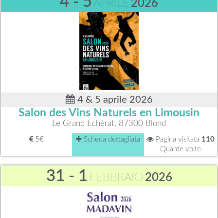
4 - 5
APRILE
2026
4 & 5 aprile 2026
Salon des Vins Naturels en Limousin
Le Grand Echérat, 87300 Blond
5€
Scheda dettagliata
Pagina visitata
110
Quante volte
31 - 1
FEBBRAIO
2026