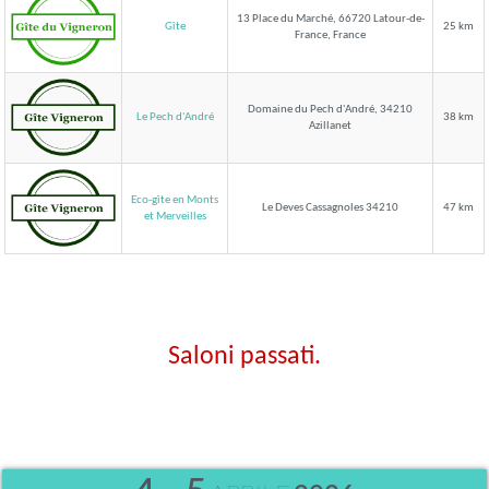
13 Place du Marché, 66720 Latour-de-
Gîte
25 km
France, France
Domaine du Pech d'André, 34210
Le Pech d'André
38 km
Azillanet
Eco-gîte en Monts
Le Deves Cassagnoles 34210
47 km
et Merveilles
Saloni passati.