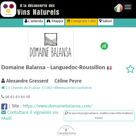
Toggl
navig
L'azienda
Mappa
Comprare i vini
Saloni
Domaine Balansa - Languedoc-Roussillon
Alexandre Gressent Céline Peyre
11 Chemin de Fraisse, 11360 Villeneuve-les-Corbières
06 62 63 64 58
|
Site :
https://www.domainebalansa.com/
Contattare il vignaiolo via
Je suis le propriaitaire, mettre mes informations
Maill
à jour