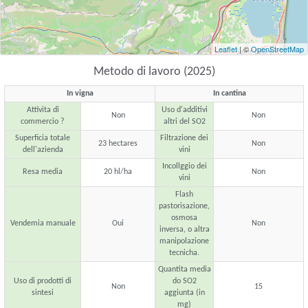
Leaflet
| ©
OpenStreetMap
Metodo di lavoro (2025)
In vigna
In cantina
Attivita di
Uso d'additivi
Non
Non
commercio ?
altri del SO2
Superficia totale
Filtrazione dei
23 hectares
Non
dell'azienda
vini
Incollggio dei
Resa media
20 hl/ha
Non
vini
Flash
pastorisazione,
osmosa
Vendemia manuale
Oui
Non
inversa, o altra
manipolazione
tecnicha.
Quantita media
Uso di prodotti di
do SO2
Non
15
sintesi
aggiunta (in
mg)