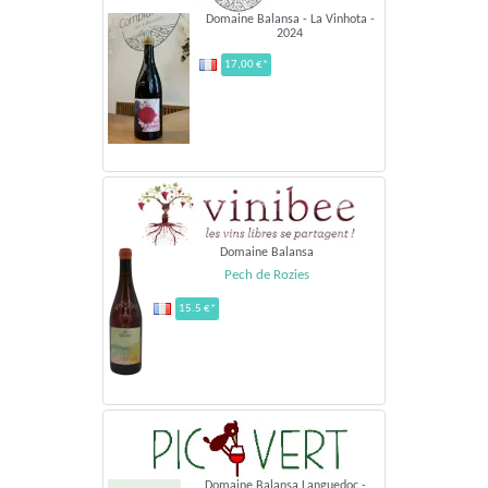
Domaine Balansa - La Vinhota -
2024
17,00 €*
Domaine Balansa
Pech de Rozies
15.5 €*
Domaine Balansa Languedoc -