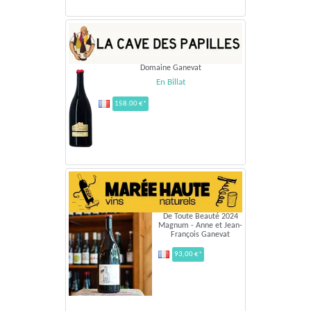
Domaine Ganevat
En Billat
158.00 €*
De Toute Beauté 2024
Magnum - Anne et Jean-
François Ganevat
93,00 €*