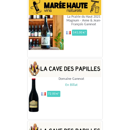
La Prairie du Haut 2021
Magnum - Anne & Jean-
François Ganevat
141,00 €*
Domaine Ganevat
En Billat
72.00 €*