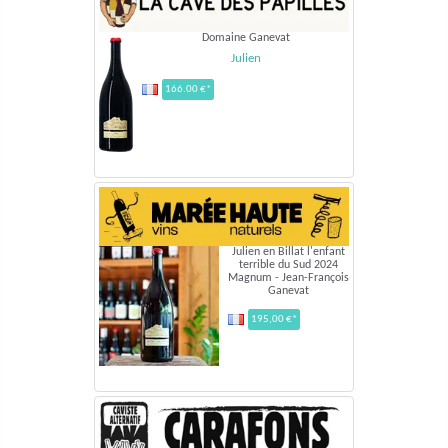
Domaine Ganevat
Julien
166.00 €*
Julien en Billat l'enfant
terrible du Sud 2024
Magnum - Jean-François
Ganevat
195,00 €*