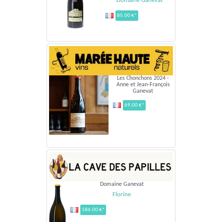
Domaine Ganevat
85.00 €*
Les Chonchons 2024 -
Anne et Jean-François
Ganevat
69,00 €*
Domaine Ganevat
Florine
186.00 €*