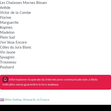
Les Chalasses Marnes Bleues
Antide
Victor de la Combe
Florine
Marguerite
Kopines
Madelon
Plein Sud
J’en Veux Encore
Côtes du Jura Blanc
Vin Jaune
Savagnin
Trousseau
Poulsard
Informazione ricuperate da internet,sono communicate solo a titolo
indicativo senza guarentire la loro esatezza.
Wine Tasting, Vineyards, in France