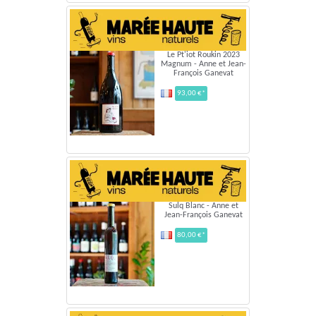
Le Pt'iot Roukin 2023
Magnum - Anne et Jean-
François Ganevat
93,00 €*
Sulq Blanc - Anne et
Jean-François Ganevat
80,00 €*