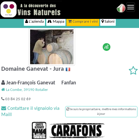
Toggl
navig
L'azienda
Mappa
Comprare i vini
Saloni
Domaine Ganevat - Jura
Jean-François Ganevat Fanfan
La Combe, 39190 Rotalier
03 84 25 02 69
Contattare il vignaiolo via
Je suis le propriaitaire, mettre mes informations
Maill
à jour