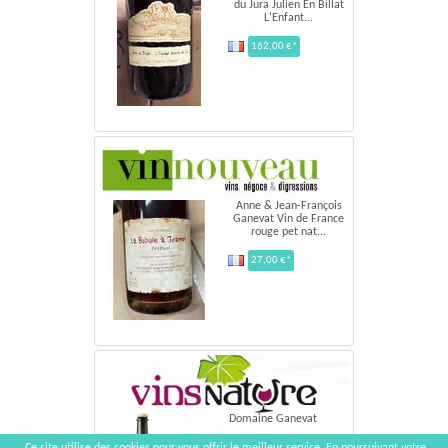
du Jura Julien En Billat
L'Enfant...
162,00 €*
Anne & Jean-François
Ganevat Vin de France
rouge pet nat...
27,00 €*
Domaine Ganevat
L'Apéro