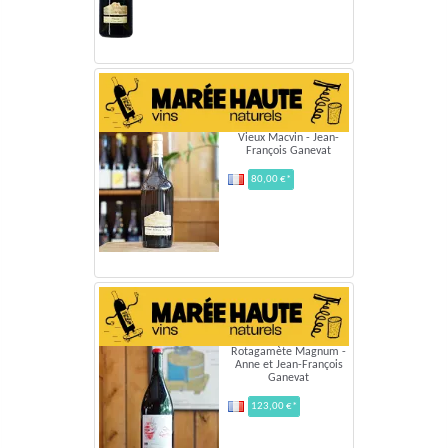
Vieux Macvin - Jean-
François Ganevat
80,00 €*
Rotagamète Magnum -
Anne et Jean-François
Ganevat
123,00 €*