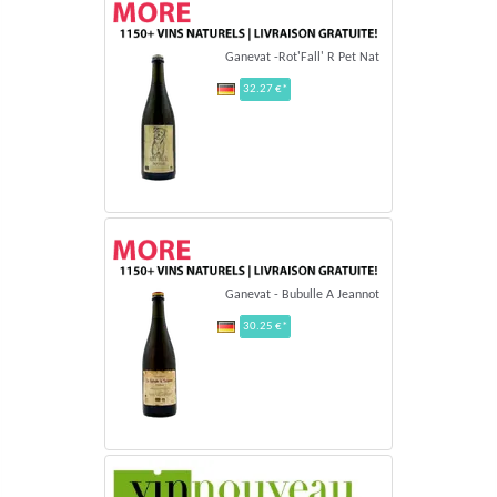
Ganevat -Rot'Fall' R Pet Nat
32.27 €*
Ganevat - Bubulle A Jeannot
30.25 €*