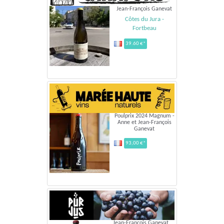
Jean-François Ganevat
Côtes du Jura -
Fortbeau
39.60 €*
Poulprix 2024 Magnum -
Anne et Jean-François
Ganevat
93,00 €*
Jean-François Ganevat