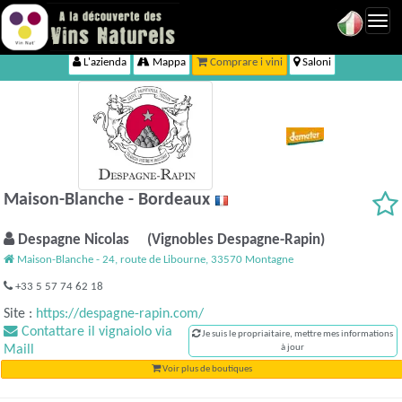
Toggl
navig
L'azienda
Mappa
Comprare i vini
Saloni
Maison-Blanche - Bordeaux
Despagne Nicolas (Vignobles Despagne-Rapin)
Maison-Blanche - 24, route de Libourne, 33570 Montagne
+33 5 57 74 62 18
Site :
https://despagne-rapin.com/
Contattare il vignaiolo via
Je suis le propriaitaire, mettre mes informations
Maill
à jour
Voir plus de boutiques