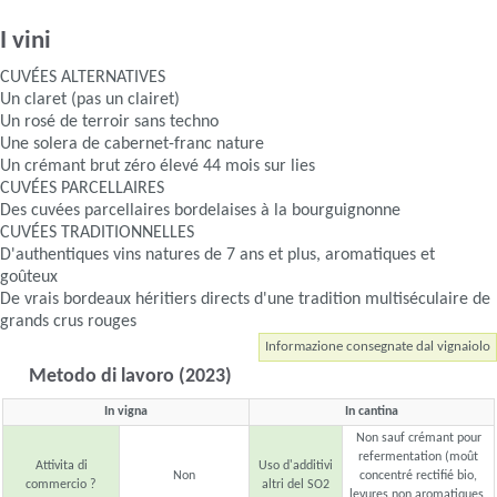
I vini
CUVÉES ALTERNATIVES
Un claret (pas un clairet)
Un rosé de terroir sans techno
Une solera de cabernet-franc nature
Un crémant brut zéro élevé 44 mois sur lies
CUVÉES PARCELLAIRES
Des cuvées parcellaires bordelaises à la bourguignonne
CUVÉES TRADITIONNELLES
D'authentiques vins natures de 7 ans et plus, aromatiques et
goûteux
De vrais bordeaux héritiers directs d'une tradition multiséculaire de
grands crus rouges
Informazione consegnate dal vignaiolo
Metodo di lavoro (2023)
In vigna
In cantina
Non sauf crémant pour
refermentation (moût
Attivita di
Uso d'additivi
Non
concentré rectifié bio,
commercio ?
altri del SO2
levures non aromatiques,