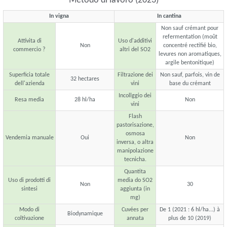
Metodo di lavoro (2023)
In vigna
In cantina
Non sauf crémant pour
refermentation (moût
Attivita di
Uso d'additivi
Non
concentré rectifié bio,
commercio ?
altri del SO2
levures non aromatiques,
argile bentonitique)
Superficia totale
Filtrazione dei
Non sauf, parfois, vin de
32 hectares
dell'azienda
vini
base du crémant
Incollggio dei
Resa media
28 hl/ha
Non
vini
Flash
pastorisazione,
osmosa
Vendemia manuale
Oui
Non
inversa, o altra
manipolazione
tecnicha.
Quantita
Uso di prodotti di
media do SO2
Non
30
sintesi
aggiunta (in
mg)
Modo di
Cuvées per
De 1 (2021 : 6 hl/ha...) à
Biodynamique
coltivazione
annata
plus de 10 (2019)