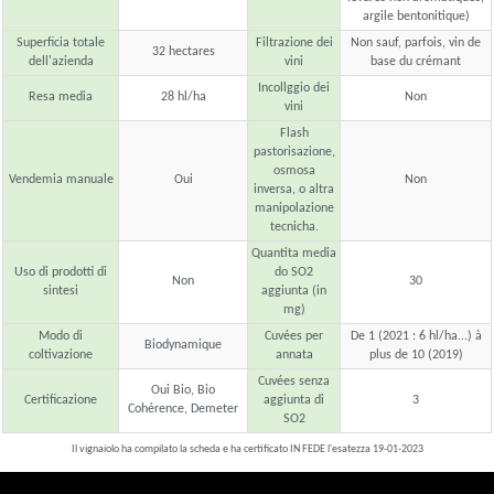
argile bentonitique)
Superficia totale
Filtrazione dei
Non sauf, parfois, vin de
32 hectares
dell'azienda
vini
base du crémant
Incollggio dei
Resa media
28 hl/ha
Non
vini
Flash
pastorisazione,
osmosa
Vendemia manuale
Oui
Non
inversa, o altra
manipolazione
tecnicha.
Quantita media
Uso di prodotti di
do SO2
Non
30
sintesi
aggiunta (in
mg)
Modo di
Cuvées per
De 1 (2021 : 6 hl/ha...) à
Biodynamique
coltivazione
annata
plus de 10 (2019)
Cuvées senza
Oui Bio, Bio
Certificazione
aggiunta di
3
Cohérence, Demeter
SO2
Il vignaiolo ha compilato la scheda e ha certificato IN FEDE l'esatezza 19-01-2023