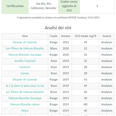
Cuvées senza
Oui Bio, Bio
Certificazione
aggiunta di
3
Cohérence, Demeter
SO2
Il vignaiolo ha compilato la scheda e ha certificato IN FEDE l'esatezza 19-01-2023
Analisi dei vini
Vino
Cuvée
Annata
SO2 totale mg/lt
Source
Eleanor of Guienne
Rouge
2021
49
Analyses
Les Piliers de Maison-Blanche
Blanc
2020
22
Analyses
Maison-Blanche classique
Rouge
2020
35
Analyses
Amélie Constant
Rose
2019
32
Analyses
Centrum
Rose
2019
28
Analyses
Corvus
Rose
2019
28
Analyses
Eleanor of Guienne
Rouge
2019
43
Analyses
Je t'ai dans la peau pour la vie
Rose
2019
49
Analyses
Les Piliers de Maison-Blanche
Blanc
2019
26
Analyses
Maison-Blanche classique
Rouge
2019
30
Analyses
Maison-Blanche nature
Rouge
2019
ND
Analyses
Petra
Rouge
2019
40
Analyses