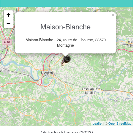
+
×
−
Maison-Blanche
Maison-Blanche - 24, route de Libourne, 33570
Montagne
Leaflet
| ©
OpenStreetMap