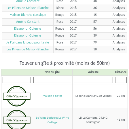
Amélie Constant
Rose
2018
48
Analyses
Les Piliers de Maison-Blanche
Blanc
2018
36
Analyses
Maison-Blanche classique
Rouge
2018
15
Analyses
Amélie Constant
Rose
2017
57
Analyses
Eleanor of Guienne
Rouge
2017
56
Analyses
Eleanor of Guienne
Rouge
2017
39
Analyses
Je t'ai dans la peau pour la vie
Rose
2017
79
Analyses
Les Piliers de Maison-Blanche
Rouge
2017
18
Analyses
Touver un gîte à proximité (moins de 50km)
Non du gîte
Adresse
Distance
Maison d'hôtes
Le Jonc Blanc 24230 Velines
22 km
Le Wine Lodge et Le Wine
LD La Garrigue, 24240,
41 km
Saussignac
Cottage