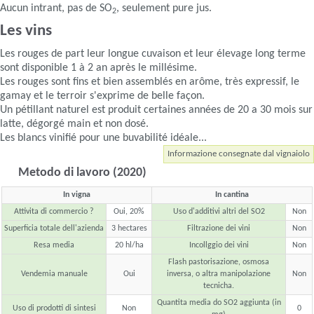
Aucun intrant, pas de SO
, seulement pure jus.
2
Les vins
Les rouges de part leur longue cuvaison et leur élevage long terme
sont disponible 1 à 2 an après le millésime.
Les rouges sont fins et bien assemblés en arôme, très expressif, le
gamay et le terroir s'exprime de belle façon.
Un pétillant naturel est produit certaines années de 20 a 30 mois sur
latte, dégorgé main et non dosé.
Les blancs vinifié pour une buvabilité idéale...
Informazione consegnate dal vignaiolo
Metodo di lavoro (2020)
In vigna
In cantina
Attivita di commercio ?
Oui, 20%
Uso d'additivi altri del SO2
Non
Superficia totale dell'azienda
3 hectares
Filtrazione dei vini
Non
Resa media
20 hl/ha
Incollggio dei vini
Non
Flash pastorisazione, osmosa
Vendemia manuale
Oui
inversa, o altra manipolazione
Non
tecnicha.
Quantita media do SO2 aggiunta (in
Uso di prodotti di sintesi
Non
0