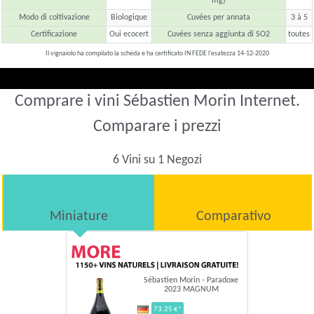
mg)
Modo di coltivazione
Biologique
Cuvées per annata
3 à 5
Certificazione
Oui ecocert
Cuvées senza aggiunta di SO2
toutes
Il vignaiolo ha compilato la scheda e ha certificato IN FEDE l'esatezza 14-12-2020
Comprare i vini Sébastien Morin Internet.
Comparare i prezzi
6 Vini su 1 Negozi
Miniature
Comparativo
Sébastien Morin - Paradoxe
2023 MAGNUM
73.25 €*