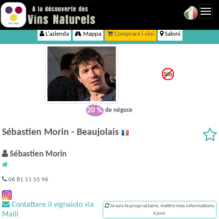
Toggl
navig
L'azienda
Mappa
Comprare i vini
Saloni
20 %
de négoce
Sébastien Morin - Beaujolais
Sébastien Morin
06 81 51 55 96
Contattare il vignaiolo via
Je suis le propriaitaire, mettre mes informations
Maill
à jour