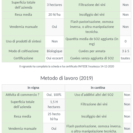
Superficia totale
3 hectares
Filtrazione dei vini
Non
dell'azienda
Resa media
20 hl/ha
Incollggio dei vini
Non
Flash pastorisazione, osmosa
Vendemia manuale
Oui
inversa, o altra manipolazione
Non
tecnicha.
Quantita media do SO2 aggiunta (in
Uso di prodotti di sintesi
Non
0
mg)
Modo di coltivazione
Biologique
Cuvées per annata
3 à 5
Certificazione
Oui ecocert
Cuvées senza aggiunta di SO2
toutes
Il vignaiolo ha compilato la scheda e ha certificato IN FEDE l'esatezza 14-12-2020
Metodo di lavoro (2019)
In vigna
In cantina
Attivita di commercio ?
Oui, 100%
Uso d'additivi altri del SO2
Non
Superficia totale
1,5 H
Filtrazione dei vini
Non
dell'azienda
hectares
25 hecto
Resa media
Incollggio dei vini
Non
hl/ha
Flash pastorisazione, osmosa inversa,
Vendemia manuale
Oui
Non
o altra manipolazione tecnicha.