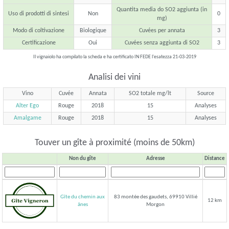
Quantita media do SO2 aggiunta (in
Uso di prodotti di sintesi
Non
0
mg)
Modo di coltivazione
Biologique
Cuvées per annata
3
Certificazione
Oui
Cuvées senza aggiunta di SO2
3
Il vignaiolo ha compilato la scheda e ha certificato IN FEDE l'esatezza 21-03-2019
Analisi dei vini
Vino
Cuvée
Annata
SO2 totale mg/lt
Source
Alter Ego
Rouge
2018
15
Analyses
Amalgame
Rouge
2018
15
Analyses
Touver un gîte à proximité (moins de 50km)
Non du gîte
Adresse
Distance
Gîte du chemin aux
83 montée des gaudets, 69910 Villié
12 km
Morgon
ânes