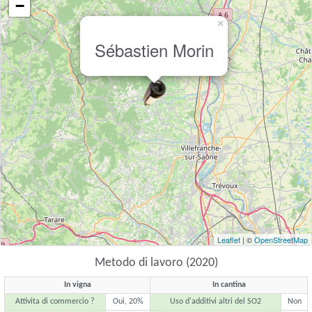
−
×
Sébastien Morin
Leaflet
| ©
OpenStreetMap
Metodo di lavoro (2020)
In vigna
In cantina
Attivita di commercio ?
Oui, 20%
Uso d'additivi altri del SO2
Non