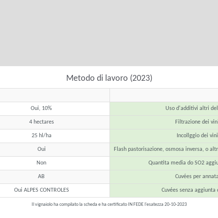
Metodo di lavoro (2023)
Oui, 10%
Uso d'additivi altri de
4 hectares
Filtrazione dei vin
25 hl/ha
Incollggio dei vini
Oui
Flash pastorisazione, osmosa inversa, o alt
Non
Quantita media do SO2 aggiu
AB
Cuvées per annat
Oui ALPES CONTROLES
Cuvées senza aggiunta 
Il vignaiolo ha compilato la scheda e ha certificato IN FEDE l'esatezza 20-10-2023