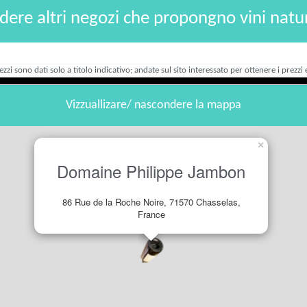
dere altri negozi che propongno vini natur
rezzi sono dati solo a titolo indicativo; andate sul sito interessato per ottenere i prezzi e
Vizzuallizare/ nascondere la mappa
×
Domaine Philippe Jambon
86 Rue de la Roche Noire, 71570 Chasselas,
France