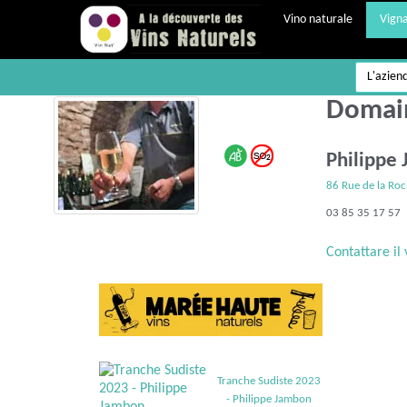
Vino naturale
Vigna
L'azien
Domain
Philipp
86 Rue de la Roc
03 85 35 17 57
Contattare il 
Tranche Sudiste 2023
- Philippe Jambon