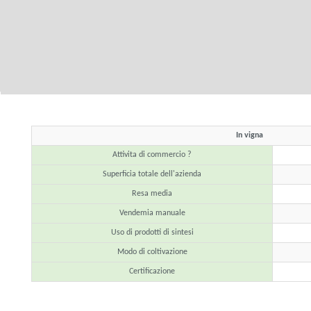
In vigna
Attivita di commercio ?
Superficia totale dell'azienda
Resa media
Vendemia manuale
Uso di prodotti di sintesi
Modo di coltivazione
Certificazione