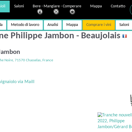
ioli
Saloni
Bere - Mangiare - Comperare
Mappa
Contatto
da
Metodo di lavoro
Analisi
Mappa
Comprare i vini
Saloni
e Philippe Jambon - Beaujolais
e Jambon
he Noire, 71570 Chasselas, France
vignaiolo via Maill