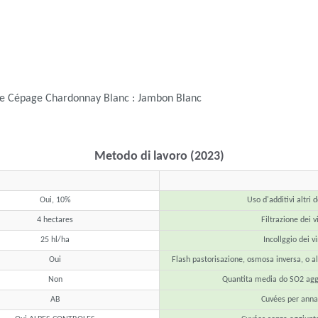
che Cépage Chardonnay Blanc : Jambon Blanc
Metodo di lavoro (2023)
Oui, 10%
Uso d'additivi altri 
4 hectares
Filtrazione dei v
25 hl/ha
Incollggio dei vi
Oui
Flash pastorisazione, osmosa inversa, o a
Non
Quantita media do SO2 agg
AB
Cuvées per anna