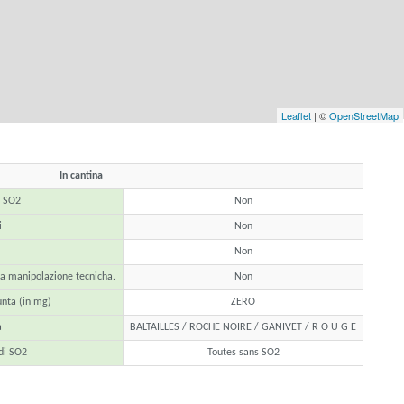
Leaflet
| ©
OpenStreetMap
In cantina
l SO2
Non
i
Non
Non
ra manipolazione tecnicha.
Non
nta (in mg)
ZERO
a
BALTAILLES / ROCHE NOIRE / GANIVET / R O U G E
di SO2
Toutes sans SO2