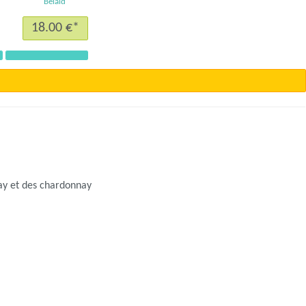
Bélaid
18.00 €*
t
Suivant
amay et des chardonnay