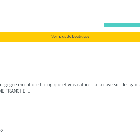
Précéden
Voir plus de boutiques
 bourgogne en culture biologique et vins naturels à la cave sur des g
NE TRANCHE .....
éo