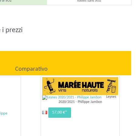
a di SO2
Toutes sans SO2
i prezzi
Comparativo
Leynes
2020/2021 - Philippe Jambon
57,00 €*
lippe