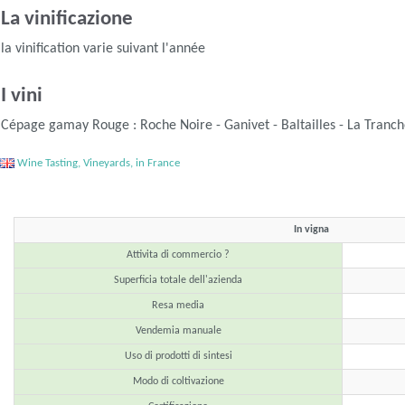
La vinificazione
la vinification varie suivant l'année
I vini
Cépage gamay Rouge : Roche Noire - Ganivet - Baltailles - La Tran
Wine Tasting, Vineyards, in France
In vigna
Attivita di commercio ?
Superficia totale dell'azienda
Resa media
Vendemia manuale
Uso di prodotti di sintesi
Modo di coltivazione