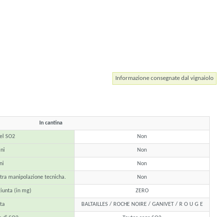
Informazione consegnate dal vignaiolo
In cantina
del SO2
Non
ini
Non
ni
Non
ltra manipolazione tecnicha.
Non
iunta (in mg)
ZERO
ta
BALTAILLES / ROCHE NOIRE / GANIVET / R O U G E