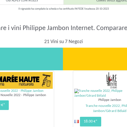
Oui ALPES CONTROLES
Cuvées senza aggiunt
Il vignaiolo ha compilato la scheda e ha certificato IN FEDE l'esatezza 20-10-2023
e i vini Philippe Jambon Internet. Comparare 
21 Vini su 7 Negozi
 Nouvelle 2022 - Philippe Jambon
Philippe Jambon
 €*
Tranche nouvelle 2022, Phi
Jambon/Gérard Bélaid
18.00 €*