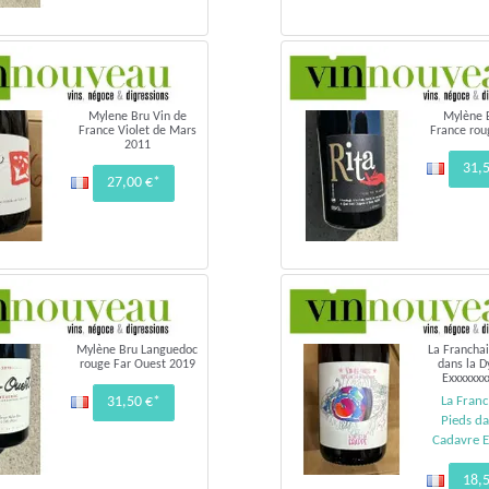
Mylene Bru Vin de
Mylène 
France Violet de Mars
France rou
2011
31,
27,00 €*
Mylène Bru Languedoc
La Franchai
rouge Far Ouest 2019
dans la D
Exxxxxxx
31,50 €*
La Franc
Pieds da
Cadavre 
18,