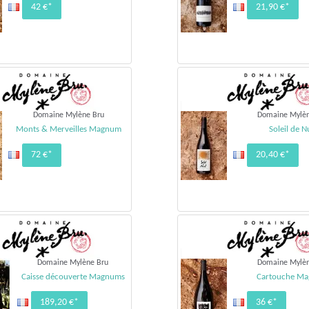
42 €*
21,90 €*
Domaine Mylène Bru
Domaine Mylèn
Monts & Merveilles Magnum
Soleil de N
72 €*
20,40 €*
Domaine Mylène Bru
Domaine Mylèn
Caisse découverte Magnums
Cartouche M
189,20 €*
36 €*