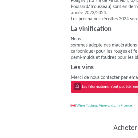
Poligny (1,3 Ha de Pinot Noir, 0,
Poulsard/Trousseau) sont en dern
année 2023/2024.
Les prochaines récoltes 2024 ser
La vinification
Nous
sommes adepte des macérations lo
carbonique) pour les rouges et f
demi-muids et foudres pour les b
Les vins
Merci de nous contacter par email
Les informations n'ont pas été rens
Wine Tasting, Vineyards, in France
Acheter 