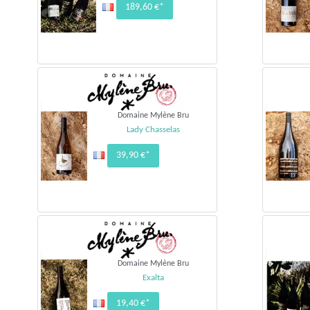
189,60 €*
Domaine Mylène Bru
Lady Chasselas
39,90 €*
Domaine Mylène Bru
Exalta
19,40 €*