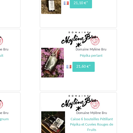
21,10 €*
e Bru
Domaine Mylène Bru
uit
Pépika perlant
21,60 €*
e Bru
Domaine Mylène Bru
agnum
Caisse 6 bouteilles Pétillant
Pépika et Cuvées Rouges de
Fruits