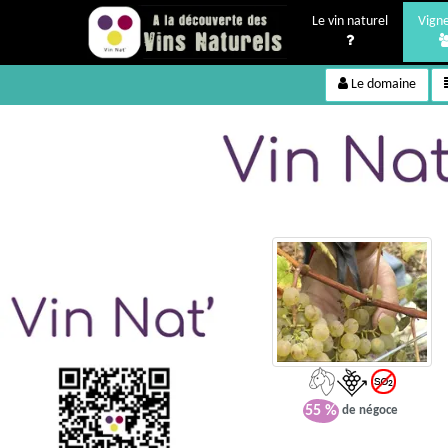
Le vin naturel
Vign
Le domaine
55 %
de négoce