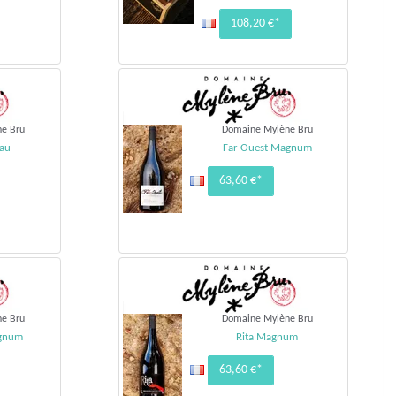
108,20 €*
e Bru
Domaine Mylène Bru
eau
Far Ouest Magnum
63,60 €*
e Bru
Domaine Mylène Bru
gnum
Rita Magnum
63,60 €*