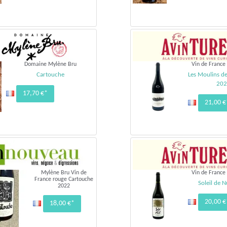
Domaine Mylène Bru
Vin de France
Cartouche
Les Moulins d
20
17,70 €*
21,00 €
Mylène Bru Vin de
Vin de France
France rouge Cartouche
Soleil de 
2022
20,00 €
18,00 €*