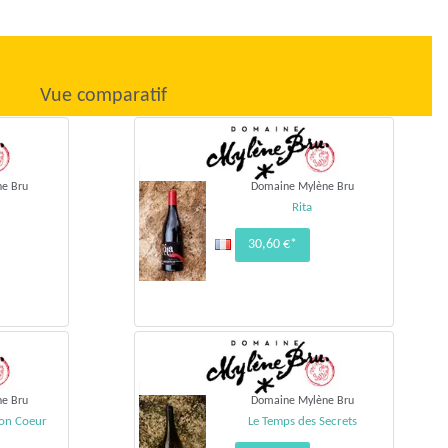
Vue comparatif
e Bru
Domaine Mylène Bru
Rita
30,60 €*
e Bru
Domaine Mylène Bru
mon Coeur
Le Temps des Secrets