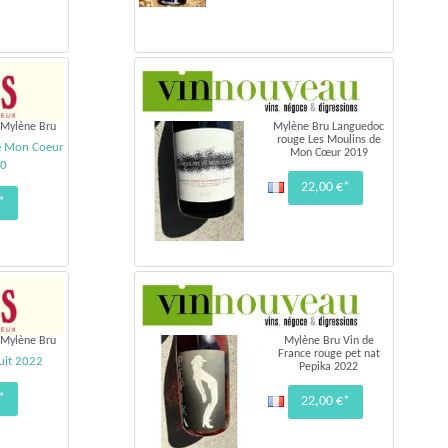
 Mylène Bru
Mylène Bru Languedoc
rouge Les Moulins de
e Mon Coeur
Mon Cœur 2019
20
22,00 €*
*
 Mylène Bru
Mylène Bru Vin de
France rouge pet nat
Nuit 2022
Pepika 2022
*
22,00 €*