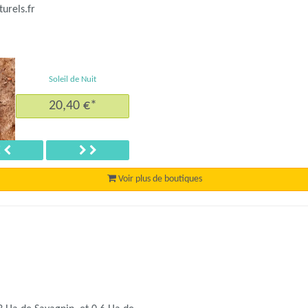
Caisse 6 bouteilles Pétillant
Pépika et Cuvées Rouges de
Fruits
108,20 €*
Précédent
Suivant
Voir plus de boutiques