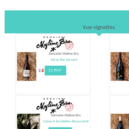
Vue vignettes
Domaine Mylène Bru
Serve the Servant
21,90 €*
Domaine Mylène Bru
Caisse 6 bouteilles découverte