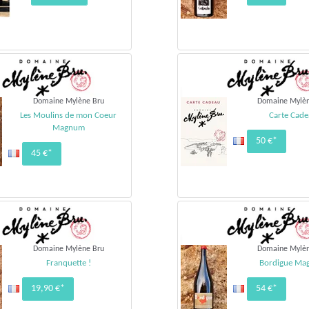
Domaine Mylène Bru
Domaine Mylèn
Les Moulins de mon Coeur
Carte Cad
Magnum
50 €*
45 €*
Domaine Mylène Bru
Domaine Mylèn
Franquette !
Bordigue Ma
19,90 €*
54 €*