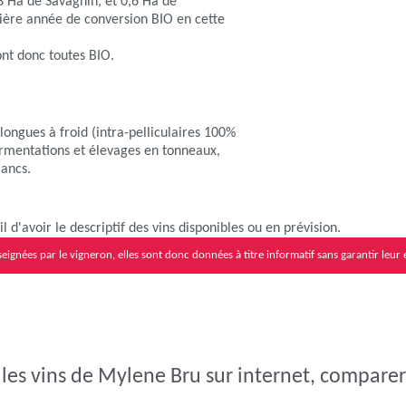
43 Ha de Savagnin, et 0,6 Ha de
ière année de conversion BIO en cette
ont donc toutes BIO.
ngues à froid (intra-pelliculaires 100%
ermentations et élevages en tonneaux,
lancs.
 d'avoir le descriptif des vins disponibles ou en prévision.
eignées par le vigneron, elles sont donc données à titre informatif sans garantir leur 
les vins de Mylene Bru sur internet, comparer 