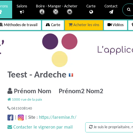
erons
Salons
Boire - Manger - Acheter
Carte
Contact
Méthodes de travail
Carte
Acheter les vins
Vidéos
Teest - Ardeche
Prénom Nom Prénom2 Nom2
1000 rue de la paix
0615038140
|
|
Site :
https://laremise.fr/
Contacter le vigneron par mail
Je suis le propriaitaire