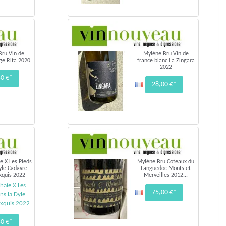
Bru Vin de
Mylène Bru Vin de
ge Rita 2020
france blanc La Zingara
2022
50 €*
28,00 €*
e X Les Pieds
Mylène Bru Coteaux du
yle Cadavre
Languedoc Monts et
xquis 2022
Merveilles 2012...
haie X Les
75,00 €*
ns la Dyle
Exquis 2022
50 €*