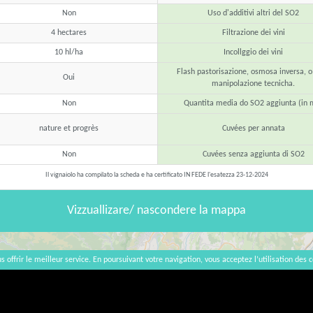
Non
Uso d'additivi altri del SO2
4 hectares
Filtrazione dei vini
10 hl/ha
Incollggio dei vini
Flash pastorisazione, osmosa inversa, o
Oui
manipolazione tecnicha.
Non
Quantita media do SO2 aggiunta (in 
nature et progrès
Cuvées per annata
Non
Cuvées senza aggiunta di SO2
Il vignaiolo ha compilato la scheda e ha certificato IN FEDE l'esatezza 23-12-2024
Vizzuallizare/ nascondere la mappa
s offrir le meilleur service. En poursuivant votre navigation, vous acceptez l’utilisation des c
×
Samuel Boulay