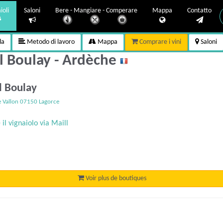
ioli
Saloni
Bere - Mangiare - Comperare
Mappa
Contatto
da
Metodo di lavoro
Mappa
Comprare i vini
Saloni
 Boulay - Ardèche
l Boulay
 Vallon 07150 Lagorce
il vignaiolo via Maill
Voir plus de boutiques