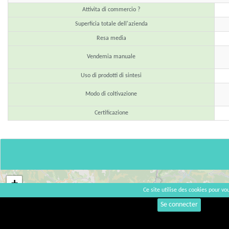
Attivita di commercio ?
Superficia totale dell'azienda
Resa media
Vendemia manuale
Uso di prodotti di sintesi
Modo di coltivazione
Certificazione
+
Ce site utilise des cookies pour vou
−
Se connecter