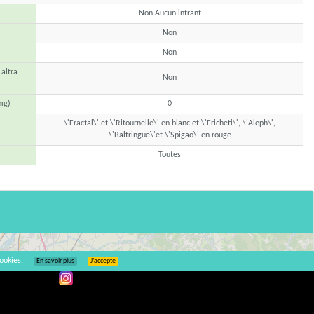
Non Aucun intrant
Non
Non
 altra
Non
mg)
0
\'Fractal\' et \'Ritournelle\' en blanc et \'Fricheti\', \'Aleph\',
\'Baltringue\'et \'Spigao\' en rouge
Toutes
ookies.
En savoir plus
J’accepte