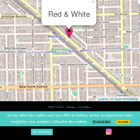
×
Red & White
Leaflet
| ©
OpenStreetMap
2007-2026 |
Home
|
Contatto
|
L'abuso d'alcool è pericoloso per la salute, a consumare con moderazione. |
Ce site utilise des cookies pour vous offrir le meilleur service. En poursuivant votre
vinsnaturels | v3.12
navigation, vous acceptez l’utilisation des cookies.
En savoir plus
J’accepte
Se connecter