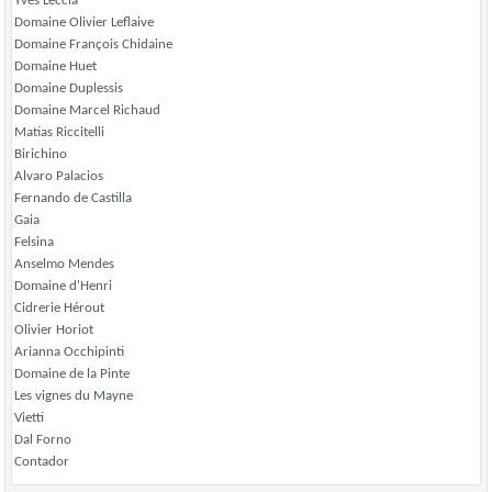
Yves Leccia
Domaine Olivier Leflaive
Domaine François Chidaine
Domaine Huet
Domaine Duplessis
Domaine Marcel Richaud
Matias Riccitelli
Birichino
Alvaro Palacios
Fernando de Castilla
Gaia
Felsina
Anselmo Mendes
Domaine d'Henri
Cidrerie Hérout
Olivier Horiot
Arianna Occhipinti
Domaine de la Pinte
Les vignes du Mayne
Vietti
Dal Forno
Contador