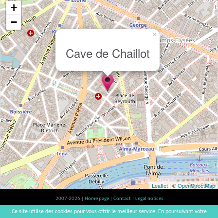
+
−
×
Cave de Chaillot
Leaflet
| ©
OpenStreetMap
2007-2026 |
Home page
|
Contact
|
Legal notices
Alcohol abuse is bad for your health, please consume in moderation | vinsnaturels |
Ce site utilise des cookies pour vous offrir le meilleur service. En poursuivant votre