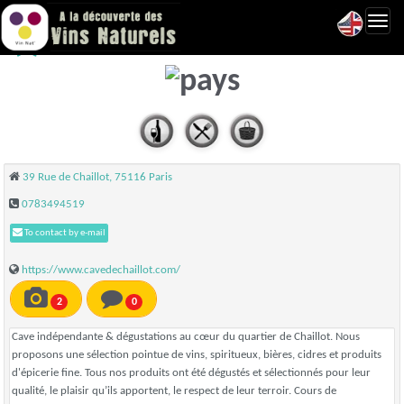
Toggl
Cave de Chaillot - Paris 16
navig
39 Rue de Chaillot, 75116 Paris
0783494519
To contact by e-mail
https://www.cavedechaillot.com/
2
0
Cave indépendante & dégustations au cœur du quartier de Chaillot. Nous
proposons une sélection pointue de vins, spiritueux, bières, cidres et produits
d'épicerie fine. Tous nos produits ont été dégustés et sélectionnés pour leur
qualité, le plaisir qu’ils apportent, le respect de leur terroir. Cours de