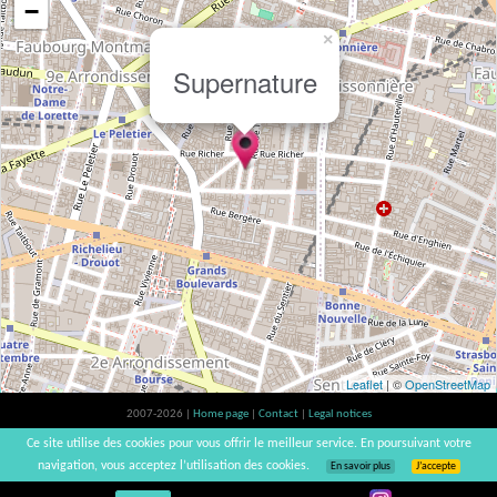
−
×
Supernature
Leaflet
| ©
OpenStreetMap
2007-2026 |
Home page
|
Contact
|
Legal notices
Alcohol abuse is bad for your health, please consume in moderation | vinsnaturels |
Ce site utilise des cookies pour vous offrir le meilleur service. En poursuivant votre
v3.12
navigation, vous acceptez l’utilisation des cookies.
En savoir plus
J’accepte