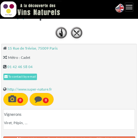
Toggl
Supernature - Paris
navig
15 Rue de Trévise, 75009 Paris
Métro : Cadet
01 42 46 58 04
To contact by e-mail
http://www.super-nature.fr
0
0
Vignerons
Viret, Pépin, ...