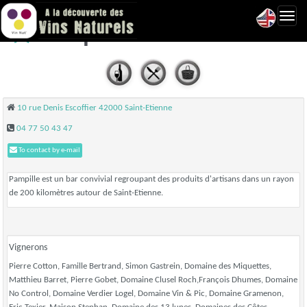
Toggl
Pampille - Saint-Etienne
navig
10 rue Denis Escoffier 42000 Saint-Etienne
04 77 50 43 47
To contact by e-mail
Pampille est un bar convivial regroupant des produits d'artisans dans un rayon
de 200 kilomètres autour de Saint-Etienne.
Vignerons
Pierre Cotton, Famille Bertrand, Simon Gastrein, Domaine des Miquettes,
Matthieu Barret, Pierre Gobet, Domaine Clusel Roch,François Dhumes, Domaine
No Control, Domaine Verdier Logel, Domaine Vin & Pic, Domaine Gramenon,