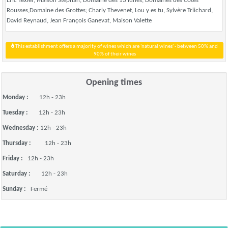
Eric Texier, Maison Stephan, Domaine des 13 lunes, Domaines des Côtes
Rousses,Domaine des Grottes; Charly Thevenet, Lou y es tu, Sylvère Triichard,
David Reynaud, Jean François Ganevat, Maison Valette
This establishment offers a majority of wines which are 'natural wines' - between 50% and
90% of their wines
Opening times
Monday :
12h - 23h
Tuesday :
12h - 23h
Wednesday :
12h - 23h
Thursday :
12h - 23h
Friday :
12h - 23h
Saturday :
12h - 23h
Sunday :
Fermé