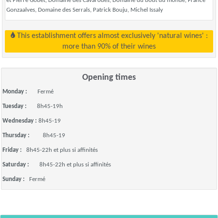
et Pierre Gobet, Domaine des Cavarodes, Domaine du bout du monde, France
Gonzaalves, Domaine des Serrals, Patrick Bouju, Michel Issaly
This establishment offers almost exclusively 'natural wines' :
more than 90% of their wines
Opening times
Monday :
Fermé
Tuesday :
8h45-19h
Wednesday :
8h45-19
Thursday :
8h45-19
Friday :
8h45-22h et plus si affinités
Saturday :
8h45-22h et plus si affinités
Sunday :
Fermé