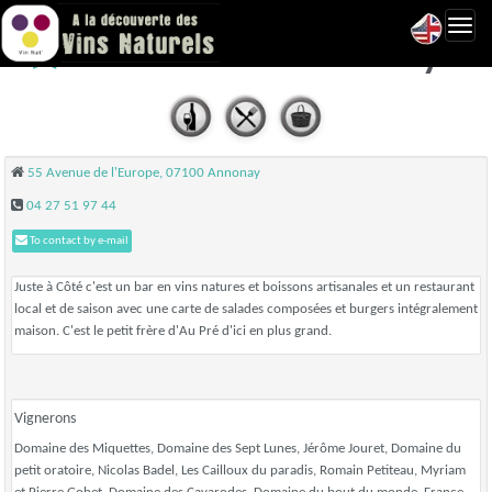
Toggl
Juste à Côté - Annonay
navig
55 Avenue de l'Europe, 07100 Annonay
04 27 51 97 44
To contact by e-mail
Juste à Côté c'est un bar en vins natures et boissons artisanales et un restaurant
local et de saison avec une carte de salades composées et burgers intégralement
maison. C'est le petit frère d'Au Pré d'ici en plus grand.
Vignerons
Domaine des Miquettes, Domaine des Sept Lunes, Jérôme Jouret, Domaine du
petit oratoire, Nicolas Badel, Les Cailloux du paradis, Romain Petiteau, Myriam