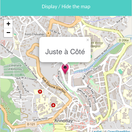
Display / Hide the map
+
−
×
Juste à Côté
Leaflet
| ©
OpenStreetMap