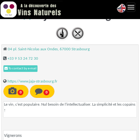
Toggl
Jaja - Strasbourg
navig
04 pl. Saint-Nicolas aux Ondes, 67000 Strasbourg
+33 9 53 24 72 30
To contact by e-mail
https://www.jaja-strasbourg.fr
0
0
Le vin, c’est populaire. Nul besoin de l’intellectualiser. La simplicité et les copains
!
Vignerons