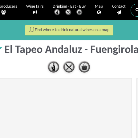
producers
Wine fairs
Drinking - Eat - Buy
Map
Contact
Find where to drink natural wines on a map
El Tapeo Andaluz - Fuengirol