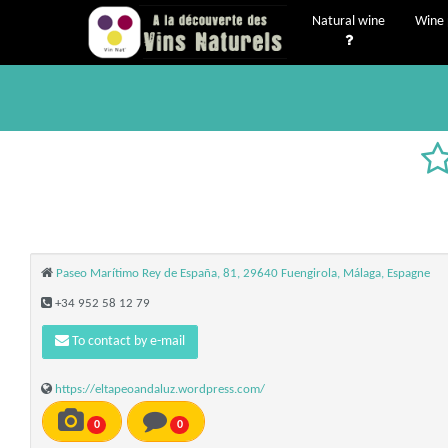
Natural wine
Wine 
Paseo Marítimo Rey de España, 81, 29640 Fuengirola, Málaga, Espagne
+34 952 58 12 79
To contact by e-mail
https://eltapeoandaluz.wordpress.com/
0
0