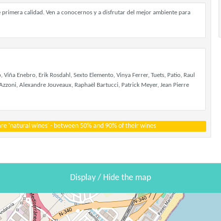
e primera calidad. Ven a conocernos y a disfrutar del mejor ambiente para
Viña Enebro, Erik Rosdahl, Sexto Elemento, Vinya Ferrer, Tuets, Patio, Raul
n Azzoni, Alexandre Jouveaux, Raphaël Bartucci, Patrick Meyer, Jean Pierre
 are 'natural wines' - between 50% and 90% of their wines
Display / Hide the map