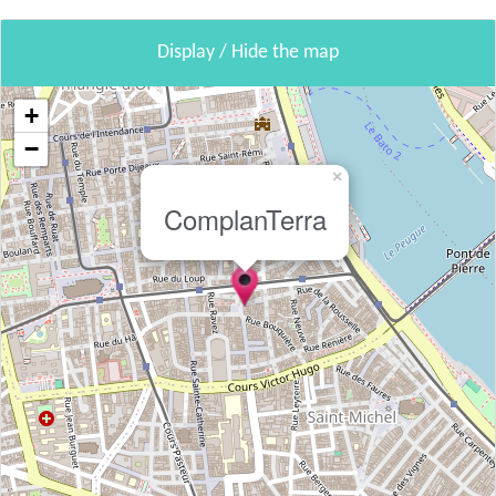
Display / Hide the map
+
−
×
ComplanTerra