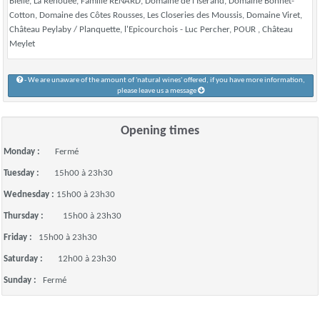
Bielle, La Renouée, Famille RENARD, Domaine de l'Iserand, Domaine Bonnet-
Cotton, Domaine des Côtes Rousses, Les Closeries des Moussis, Domaine Viret,
Château Peylaby / Planquette, l'Epicourchois - Luc Percher, POUR , Château
Meylet
- We are unaware of the amount of 'natural wines' offered, if you have more information,
please leave us a message
Opening times
Monday :
Fermé
Tuesday :
15h00 à 23h30
Wednesday :
15h00 à 23h30
Thursday :
15h00 à 23h30
Friday :
15h00 à 23h30
Saturday :
12h00 à 23h30
Sunday :
Fermé