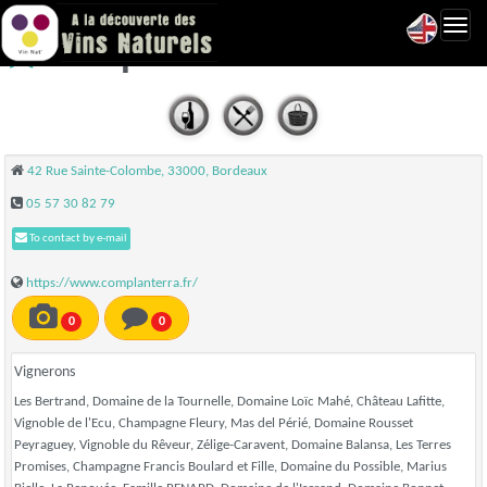
Toggl
ComplanTerra - Bordeaux
navig
42 Rue Sainte-Colombe, 33000, Bordeaux
05 57 30 82 79
To contact by e-mail
https://www.complanterra.fr/
0
0
Vignerons
Les Bertrand, Domaine de la Tournelle, Domaine Loïc Mahé, Château Lafitte,
Vignoble de l'Ecu, Champagne Fleury, Mas del Périé, Domaine Rousset
Peyraguey, Vignoble du Rêveur, Zélige-Caravent, Domaine Balansa, Les Terres
Promises, Champagne Francis Boulard et Fille, Domaine du Possible, Marius