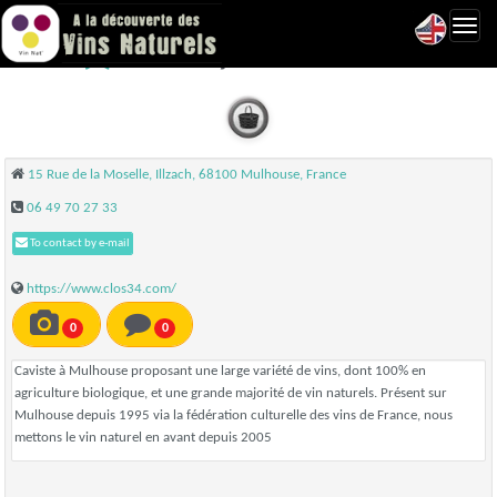
Toggl
Clos 3/4 - Illzach
navig
15 Rue de la Moselle, Illzach, 68100 Mulhouse, France
06 49 70 27 33
To contact by e-mail
https://www.clos34.com/
0
0
Caviste à Mulhouse proposant une large variété de vins, dont 100% en
agriculture biologique, et une grande majorité de vin naturels. Présent sur
Mulhouse depuis 1995 via la fédération culturelle des vins de France, nous
mettons le vin naturel en avant depuis 2005