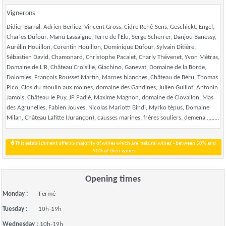
Vignerons
Didier Barral, Adrien Berlioz, Vincent Gross, Cidre René-Sens, Geschickt, Engel,
Charles Dufour, Manu Lassaigne, Terre de l'Elu, Serge Scherrer, Danjou Banessy,
Aurélin Houillon, Corentin Houillon, Dominique Dufour, Sylvain Ditière,
Sébastien David, Chamonard, Christophe Pacalet, Charly Thévenet, Yvon Métras,
Domaine de L'R, Château Croisille, Giachino, Ganevat, Domaine de la Borde,
Dolomies, François Rousset Martin, Marnes blanches, Château de Béru, Thomas
Pico, Clos du moulin aux moines, domaine des Gandines, Julien Guillot, Antonin
Jamois, Château le Puy, JP Padié, Maxime Magnon, domaine de Clovallon, Mas
des Agrunelles, Fabien Jouves, Nicolas Mariotti Bindi, Myrko tépus, Domaine
Milan, Château Lafitte (Jurançon), causses marines, frères souliers, demena ........
This establishment offers a majority of wines which are 'natural wines' - between 50% and
90% of their wines
Opening times
Monday :
Fermé
Tuesday :
10h-19h
Wednesday :
10h-19h