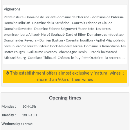
Vignerons
Petite nature -Domaine de Lorient- domaine de l'Iserand - domaine de l'Alezan-
Domaine Inibriati- Doamine de la Sarbèche - Courtois Etienne et Claude-
Domaine Revelette- Doamine Etienne Seignovert-Yoann tete- Les terres
promises- laura Aillaud- Hervé Souhaut- Dard et Ribo- Domaine des miquettes-
Domaine des Reveurs - Damien Bastian - Corentin houillon - Apffel -Vignoble du
reveur-Jerome Jouret- Sylvain Bock-Les deux Terres- Domaine la Renardière- Les
Bottes rouges - Guillaume Overnoy -champagne Henin - Franck balthazard-
Mickael Bourg- Capellaro Thibaud -Château le Puy-Petit Oratoire - la recerca-....
This establishment offers almost exclusively 'natural wines' :
more than 90% of their wines
Opening times
Monday :
10H-15h
Tuesday :
10H -15H
Wednesday :
Fermé