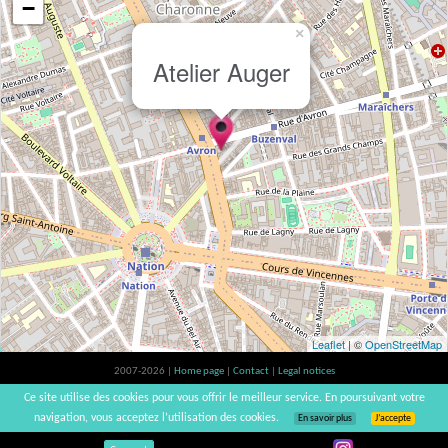
−
×
Atelier Auger
Leaflet
| ©
OpenStreetMap
2007-2026 |
Home page
|
Contact
|
Legal notices
Alcohol abuse is bad for your health, please consume in moderation | vinsnaturels |
Ce site utilise des cookies pour vous offrir le meilleur service. En poursuivant votre
v3.12
navigation, vous acceptez l’utilisation des cookies.
En savoir plus
J’accepte