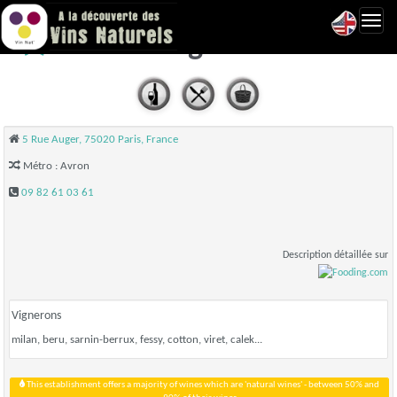
Toggl
Atelier Auger - Paris 20
navig
5 Rue Auger, 75020 Paris, France
Métro : Avron
09 82 61 03 61
Description détaillée sur
Vignerons
milan, beru, sarnin-berrux, fessy, cotton, viret, calek...
This establishment offers a majority of wines which are 'natural wines' - between 50% and