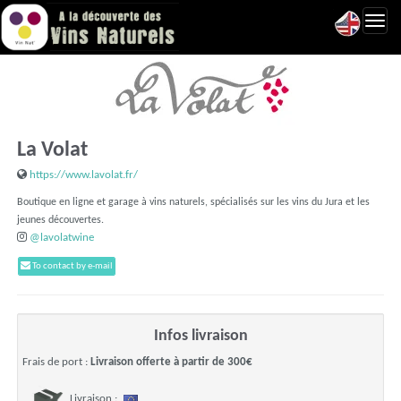
Toggl
navig
La Volat
https://www.lavolat.fr/
Boutique en ligne et garage à vins naturels, spécialisés sur les vins du Jura et les
jeunes découvertes.
@lavolatwine
To contact by e-mail
Infos livraison
Frais de port :
Livraison offerte à partir de 300€
Livraison :