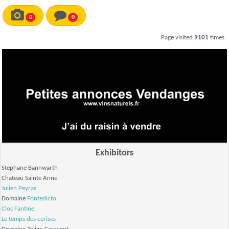
0
0
Page visited
9101
times
Exhibitors
Stephane Bannwarth
Chateau Sainte Anne
Julien Peyras
Domaine
Fontedicto
Clos Fantine
Le temps des cerises