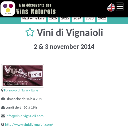
Toggl
navig
Next wine fairs
2026
2025
2024
2023
2022
Vini di Vignaioli
2 & 3 november 2014
Fornovo di Taro - Italie
Dimanche de 10h à 20h
Lundi de 8h30 à 19h
info@vinidivignaioli.com
http://www.vinidivignaioli.com/