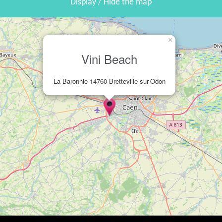
Display / Hide the map
×
Vini Beach
La Baronnie 14760 Bretteville-sur-Odon