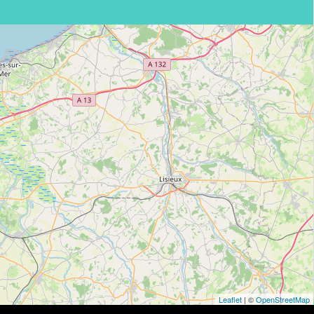
Leaflet
| ©
OpenStreetMap