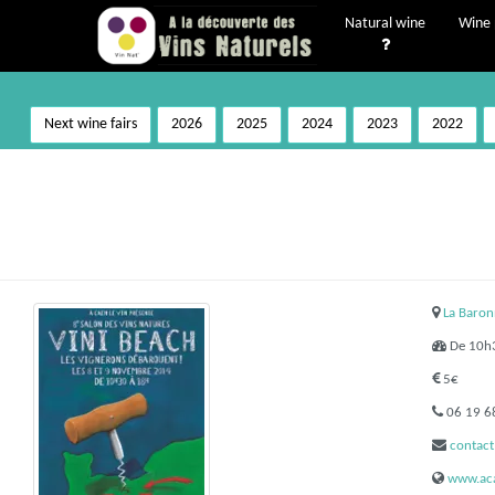
Natural wine
Wine 
Next wine fairs
2026
2025
2024
2023
2022
La Baron
De 10h3
5€
06 19 6
contac
www.aca