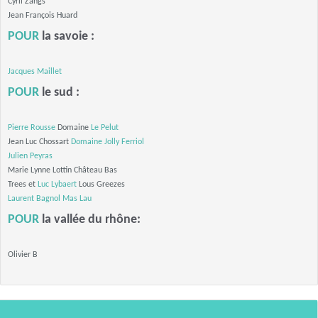
Cyril Zangs
Jean François Huard
POUR
la savoie :
Jacques Maillet
POUR
le sud :
Pierre Rousse
Domaine
Le Pelut
Jean Luc Chossart
Domaine Jolly Ferriol
Julien Peyras
Marie Lynne Lottin Château Bas
Trees et
Luc Lybaert
Lous Greezes
Laurent Bagnol
Mas Lau
POUR
la vallée du rhône:
Olivier B