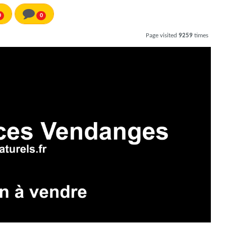
0
0
Page visited
9259
times