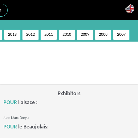
2013
2012
2011
2010
2009
2008
2007
Exhibitors
POUR
l'alsace :
Jean Marc Dreyer
POUR
le Beaujolais: