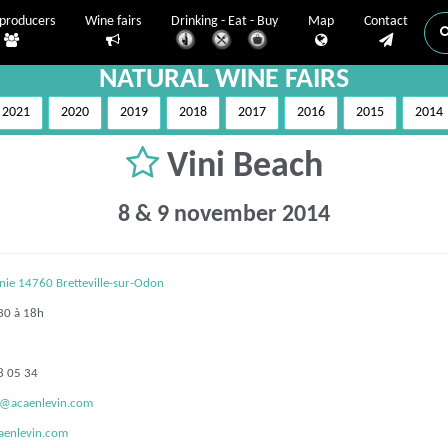
producers
Wine fairs
Drinking - Eat - Buy
Map
Contact
NATURAL WINE FAIRS
2021
2020
2019
2018
2017
2016
2015
2014
Vini Beach
8 & 9 november 2014
nie 14760 Bretteville-sur-Odon
0 à 18h
8 05 34
t@acaenlevin.com
enlevin.com