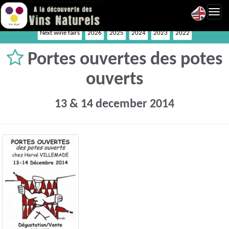
Toggl
navig
Next wine fairs
2026
2025
2024
2023
2022
Portes ouvertes des potes
ouverts
13 & 14 december 2014