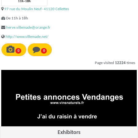
97 rue du Moulin Neuf- 41120 Cellettes
De 11h à 18h
herve.villemade@orange.fr
http://www.villemade.net/
0
0
Page visited
12224
times
Exhibitors