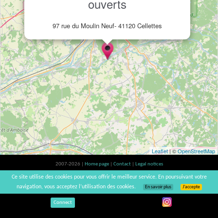
ouverts
97 rue du Moulin Neuf- 41120 Cellettes
Leaflet
| ©
OpenStreetMap
2007-2026 |
Home page
|
Contact
|
Legal notices
Alcohol abuse is bad for your health, please consume in moderation | vinsnaturels |
Ce site utilise des cookies pour vous offrir le meilleur service. En poursuivant votre
v3.12
navigation, vous acceptez l’utilisation des cookies.
En savoir plus
J’accepte
Connect