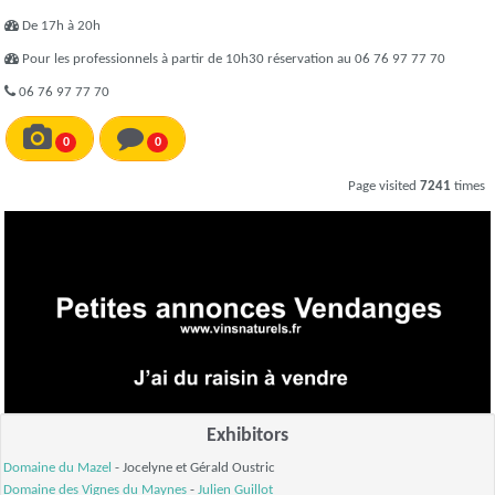
De 17h à 20h
Pour les professionnels à partir de 10h30 réservation au 06 76 97 77 70
06 76 97 77 70
0
0
Page visited
7241
times
Exhibitors
Domaine du Mazel
- Jocelyne et Gérald Oustric
Domaine des Vignes du Maynes
-
Julien Guillot