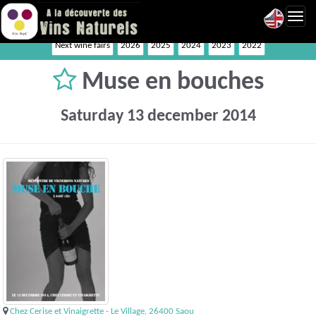
Toggl
navig
Next wine fairs
2026
2025
2024
2023
2022
Muse en bouches
Saturday 13 december 2014
Chez Cerise et Vinaigrette - Le Village, 26400 Saou