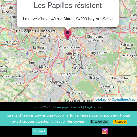
Les Papilles résistent
La cave d'Ivry - 40 rue Marat, 94200 Ivry-sur-Seine
Leaflet
| ©
OpenStreetMap
2007-2026 |
Home page
|
Contact
|
Legal notices
Alcohol abuse is bad for your health, please consume in moderation | vinsnaturels |
Ce site utilise des cookies pour vous offrir le meilleur service. En poursuivant votre
v3.12
navigation, vous acceptez l’utilisation des cookies.
En savoir plus
J’accepte
Connect