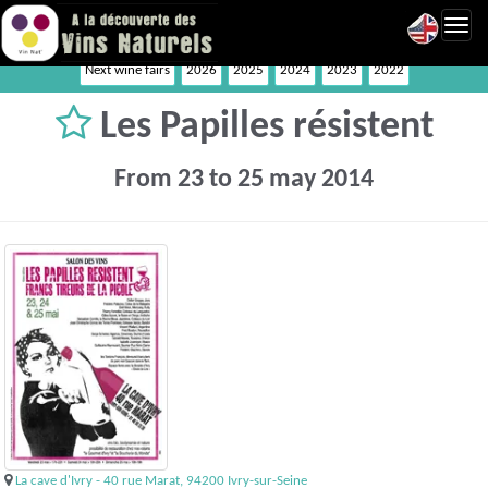
Toggl
navig
Next wine fairs
2026
2025
2024
2023
2022
Les Papilles résistent
From 23 to 25 may 2014
La cave d'Ivry - 40 rue Marat, 94200 Ivry-sur-Seine