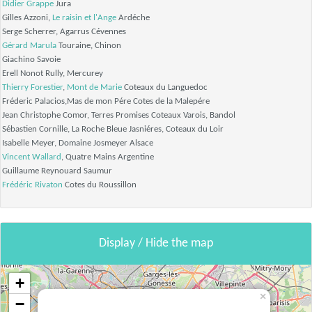
Didier Grappe
Jura
Gilles Azzoni,
Le raisin et l'Ange
Ardéche
Serge Scherrer, Agarrus
Cévennes
Gérard Marula
Touraine, Chinon
Giachino
Savoie
Erell Nonot
Rully, Mercurey
Thierry Forestier
,
Mont de Marie
Coteaux du Languedoc
Fréderic Palacios,Mas de mon Pére
Cotes de la Malepére
Jean Christophe Comor, Terres Promises
Coteaux Varois, Bandol
Sébastien Cornille, La Roche Bleue
Jasniéres, Coteaux du Loir
Isabelle Meyer, Domaine Josmeyer
Alsace
Vincent Wallard
, Quatre Mains
Argentine
Guillaume Reynouard
Saumur
Frédéric Rivaton
Cotes du Roussillon
Display / Hide the map
+
×
−