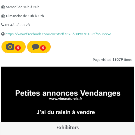
Samedi de 10h à 20h
Dimanche de 10h à 19h
01 46 58 33 28
https://www.facebook.com/events/873236009370139/?source=1
0
0
Page visited
19079
times
Exhibitors