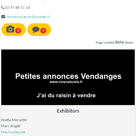
02 97 86 51 10
vinnaturel.groix@orange.fr
0
0
Page visited
8454
times
Exhibitors
Noella Morantin
Marc Angéli
Mas Foulaquier