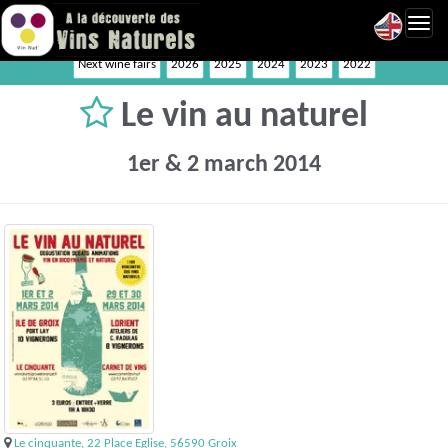
Toggl
navig
Next wine fairs
2026
2025
2024
2023
2022
Le vin au naturel
1er & 2 march 2014
Le cinquante, 22 Place Eglise, 56590 Groix