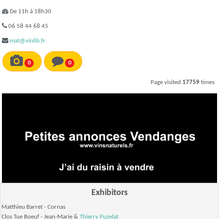
De 11h à 18h30
06 58 44 68 45
mat@vinlib.fr
0
0
Page visited
17759
times
Exhibitors
Matthieu Barret
- Cornas
Clos Tue Boeuf - Jean-Marie &
Thierry Puzelat