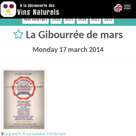
Toggl
navig
Next wine fairs
2026
2025
2024
2023
2022
La Gibourrée de mars
Monday 17 march 2014
Le grand 8, 8 rue Lamarck 75018 Paris