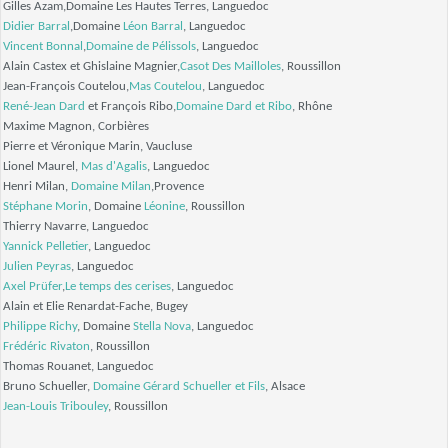
Gilles Azam,Domaine Les Hautes Terres, Languedoc
Didier Barral
,Domaine
Léon Barral
, Languedoc
Vincent Bonnal
,
Domaine de Pélissols
, Languedoc
Alain Castex et Ghislaine Magnier,
Casot Des Mailloles
, Roussillon
Jean-François Coutelou,
Mas Coutelou
, Languedoc
René-Jean Dard
et François Ribo,
Domaine Dard et Ribo
, Rhône
Maxime Magnon, Corbières
Pierre et Véronique Marin, Vaucluse
Lionel Maurel,
Mas d'Agalis
, Languedoc
Henri Milan,
Domaine Milan
,Provence
Stéphane Morin
, Domaine
Léonine
, Roussillon
Thierry Navarre, Languedoc
Yannick Pelletier
, Languedoc
Julien Peyras
, Languedoc
Axel Prüfer
,
Le temps des cerises
, Languedoc
Alain et Elie Renardat-Fache, Bugey
Philippe Richy
, Domaine
Stella Nova
, Languedoc
Frédéric Rivaton
, Roussillon
Thomas Rouanet, Languedoc
Bruno Schueller,
Domaine Gérard Schueller et Fils
, Alsace
Jean-Louis Tribouley
, Roussillon