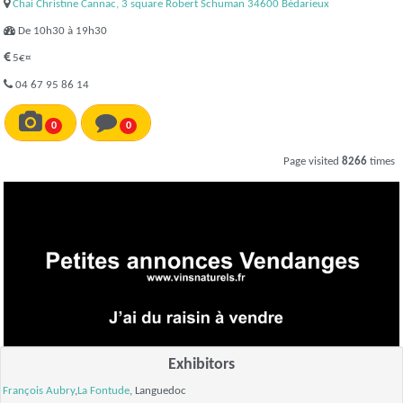
Chai Christine Cannac, 3 square Robert Schuman 34600 Bédarieux
De 10h30 à 19h30
5€¤
04 67 95 86 14
0
0
Page visited
8266
times
Exhibitors
François Aubry
,
La Fontude
, Languedoc