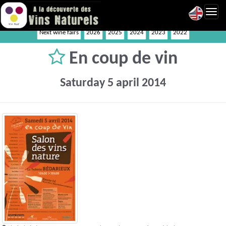
Toggl
navig
Next wine fairs
2026
2025
2024
2023
2022
En coup de vin
Saturday 5 april 2014