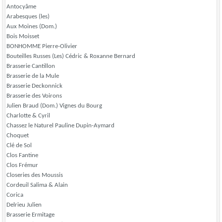
Antocyâme
Arabesques (les)
Aux Moines (Dom.)
Bois Moisset
BONHOMME Pierre-Olivier
Bouteilles Russes (Les) Cédric & Roxanne Bernard
Brasserie Cantillon
Brasserie de la Mule
Brasserie Deckonnick
Brasserie des Voirons
Julien Braud (Dom.) Vignes du Bourg
Charlotte & Cyril
Chassez le Naturel Pauline Dupin-Aymard
Choquet
Clé de Sol
Clos Fantine
Clos Frémur
Closeries des Moussis
Cordeuil Salima & Alain
Corica
Delrieu Julien
Brasserie Ermitage