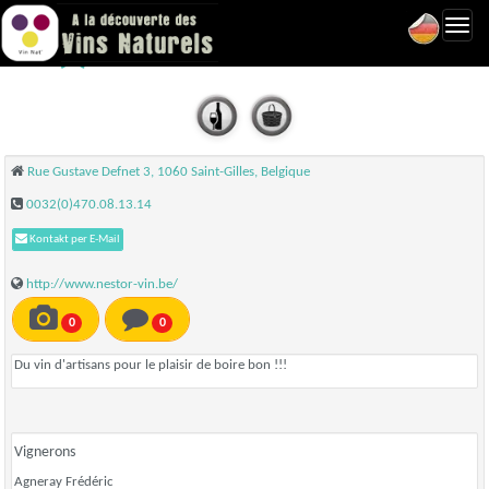
Toggl
NESTOR - Bruxelles
navig
Rue Gustave Defnet 3, 1060 Saint-Gilles, Belgique
0032(0)470.08.13.14
Kontakt per E-Mail
http://www.nestor-vin.be/
0
0
Du vin d'artisans pour le plaisir de boire bon !!!
Vignerons
Agneray Frédéric