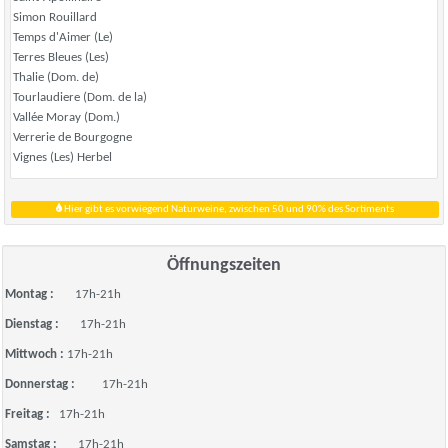
Simon Rouillard
Temps d'Aimer (Le)
Terres Bleues (Les)
Thalie (Dom. de)
Tourlaudiere (Dom. de la)
Vallée Moray (Dom.)
Verrerie de Bourgogne
Vignes (Les) Herbel
Hier gibt es vorwiegend Naturweine, zwischen 50 und 90% des Sortiments
Öffnungszeiten
Montag :
17h-21h
Dienstag :
17h-21h
Mittwoch :
17h-21h
Donnerstag :
17h-21h
Freitag :
17h-21h
Samstag :
17h-21h