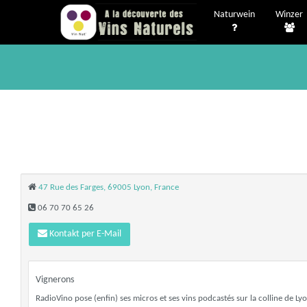
Naturwein
Winzer
47 Rue des Farges, 69005 Lyon, France
06 70 70 65 26
Kontakt per E-Mail
Vignerons
RadioVino pose (enfin) ses micros et ses vins podcastés sur la colline de Lyo