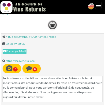
Toggl
La Cave de Lucia - Nantes
navig
4 Rue de Saverne, 44000 Nantes, France
02 28 49 60 06
Kontakt per E-Mail
https://lacavedelucia.fr/
0
0
Lucia affirme son identité au travers d’une sélection réalisée sur le terrain,
mêlant amour des produits et des hommes. Ici, vous ne trouverez pas l’ordinaire
ou le conventionnel. Nous vous parlerons d’originalité, de nouveautés, de
découvertes, d’éveil des sens. Nous partagerons avec vous cette passion,
aujourd’hui devenu notre métier.